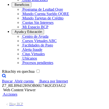
Beneficios
Programa de Lealtad Qore
Mundo Cuenta Sueldo QORE
Mundo Tarjetas de Crédito
Cuotas Sin Intereses
Mi Espacio BCP
Ayuda y Educación
Centro de Ayuda
Cursos Virtuales ABC
Facilidades de Pago
Alerta fraude
Citas Virtuales
Ubícanos
Procesos pendientes
Rikuchiy en quechua
Buscar
Abrir cuenta
Banca por Internet
Z7_8ILI09412HSOB06U7462GD3AG2
Web Content Viewer
Acciones
Blog BCP