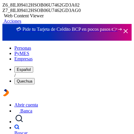
Z6_8ILI09412HSOB06U7462GD3A02
Z7_8ILI09412HSOB06U7462GD3AG0
Web Content Viewer
Acciones
💳 Pide tu Tarjeta de Crédito BCP en pocos pasos 👉
Personas
PyMES
Empresas
Español
/
Quechua
Abrir cuenta
Banca
Buscar