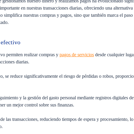
e gestionamos nuestro dinero y realizamos pagos ha evolucionado signi
mportante en nuestras transacciones diarias, ofreciendo una alternativa 
lo simplifica nuestras compras y pagos, sino que también marca el paso
zado.
 efectivo
ivo permiten realizar compras y
pagos de servicios
desde cualquier lugar
sacciones diarias.
o, se reduce significativamente el riesgo de pérdidas o robos, proporc
eguimiento y la gestión del gasto personal mediante registros digitales d
ner un mejor control sobre sus finanzas.
 de las transacciones, reduciendo tiempos de espera y procesamiento, lo
io.