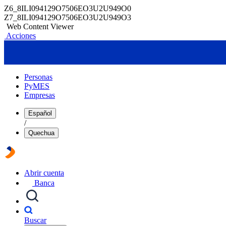
Z6_8ILI094129O7506EO3U2U949O0
Z7_8ILI094129O7506EO3U2U949O3
Web Content Viewer
Acciones
Personas
PyMES
Empresas
Español
/
Quechua
Abrir cuenta
Banca
Buscar