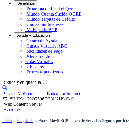
Beneficios
Programa de Lealtad Qore
Mundo Cuenta Sueldo QORE
Mundo Tarjetas de Crédito
Cuotas Sin Intereses
Mi Espacio BCP
Ayuda y Educación
Centro de Ayuda
Cursos Virtuales ABC
Facilidades de Pago
Alerta fraude
Citas Virtuales
Ubícanos
Procesos pendientes
Rikuchiy en quechua
Buscar
Abrir cuenta
Banca por Internet
Z7_8ILI094129O7506EO3U2U94940
Web Content Viewer
Acciones
Inicio
Blog BCP
Banca Móvil BCP: Pagos de Servicios Seguros por Inte