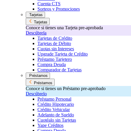
Cuenta CTS
Sorteos y Promociones
Tarjetas
Tarjetas
Conoce si tienes una Tarjeta pre-aprobada
Descúbrela
Tarjetas de Crédito
Tarjetas de Débito
Cuotas sin Intereses
Upgrade Tarjeta de Crédito
Préstamo Tarjetero
Compra Deuda
Comparador de Tarjetas
Préstamos
Préstamos
Conoce si tienes un Préstamo pre-aprobado
Descúbrelo
Préstamo Personal
Crédito Hipotecario
Crédito Vehicular
Adelanto de Sueldo
Cuotéalo sin Tarjetas
Yape Créditos
Compra Deuda