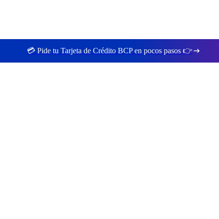
💳 Pide tu Tarjeta de Crédito BCP en pocos pasos 👉