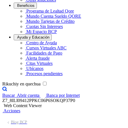
Beneficios
Programa de Lealtad Qore
Mundo Cuenta Sueldo QORE
Mundo Tarjetas de Crédito
Cuotas Sin Intereses
Mi Espacio BCP
Ayuda y Educación
Centro de Ayuda
Cursos Virtuales ABC
Facilidades de Pago
Alerta fraude
Citas Virtuales
Ubícanos
Procesos pendientes
Rikuchiy en quechua
Buscar
Abrir cuenta
Banca por Internet
Z7_8ILI09412PPKC06P6SOKQP37P0
Web Content Viewer
Acciones
Blog BCP