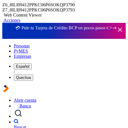
Z6_8ILI09412PPKC06P6SOKQP3790
Z7_8ILI09412PPKC06P6SOKQP3793
Web Content Viewer
Acciones
💳 Pide tu Tarjeta de Crédito BCP en pocos pasos 👉
Personas
PyMES
Empresas
Español
/
Quechua
Abrir cuenta
Banca
Buscar