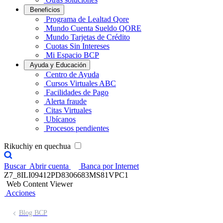
Beneficios
Programa de Lealtad Qore
Mundo Cuenta Sueldo QORE
Mundo Tarjetas de Crédito
Cuotas Sin Intereses
Mi Espacio BCP
Ayuda y Educación
Centro de Ayuda
Cursos Virtuales ABC
Facilidades de Pago
Alerta fraude
Citas Virtuales
Ubícanos
Procesos pendientes
Rikuchiy en quechua
Buscar
Abrir cuenta
Banca por Internet
Z7_8ILI09412PD8306683MS81VPC1
Web Content Viewer
Acciones
Blog BCP