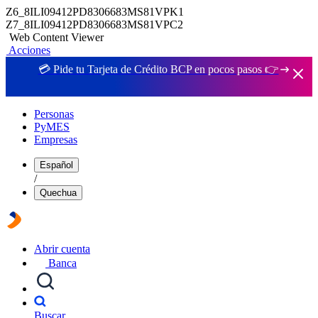
Z6_8ILI09412PD8306683MS81VPK1
Z7_8ILI09412PD8306683MS81VPC2
Web Content Viewer
Acciones
💳 Pide tu Tarjeta de Crédito BCP en pocos pasos 👉
Personas
PyMES
Empresas
Español
/
Quechua
Abrir cuenta
Banca
Buscar