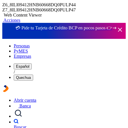
Z6_8ILI09412HNB60668DQ0PULP44
Z7_8ILI09412HNB60668DQ0PULP47
Web Content Viewer
Acciones
💳 Pide tu Tarjeta de Crédito BCP en pocos pasos 👉
Personas
PyMES
Empresas
Español
/
Quechua
Abrir cuenta
Banca
Buscar