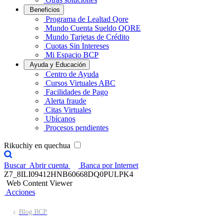
Beneficios
Programa de Lealtad Qore
Mundo Cuenta Sueldo QORE
Mundo Tarjetas de Crédito
Cuotas Sin Intereses
Mi Espacio BCP
Ayuda y Educación
Centro de Ayuda
Cursos Virtuales ABC
Facilidades de Pago
Alerta fraude
Citas Virtuales
Ubícanos
Procesos pendientes
Rikuchiy en quechua
Buscar
Abrir cuenta
Banca por Internet
Z7_8ILI09412HNB60668DQ0PULPK4
Web Content Viewer
Acciones
Blog BCP