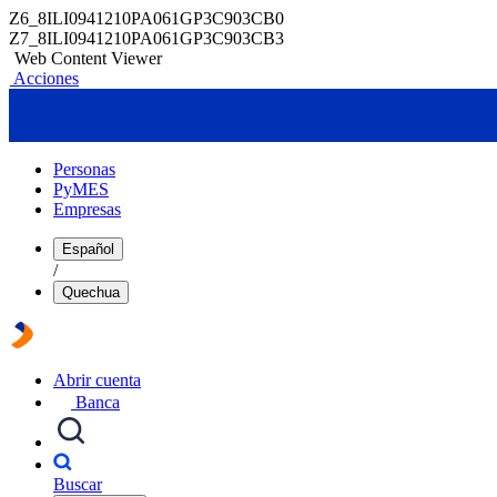
Z6_8ILI0941210PA061GP3C903CB0
Z7_8ILI0941210PA061GP3C903CB3
Web Content Viewer
Acciones
Personas
PyMES
Empresas
Español
/
Quechua
Abrir cuenta
Banca
Buscar