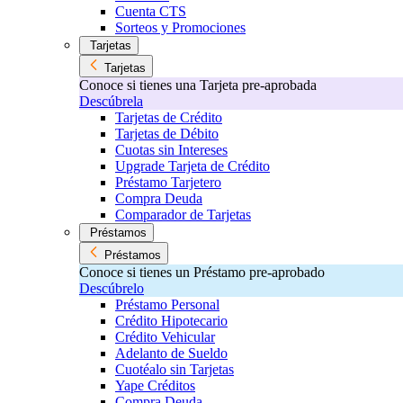
Cuenta CTS
Sorteos y Promociones
Tarjetas
Tarjetas
Conoce si tienes una Tarjeta pre-aprobada
Descúbrela
Tarjetas de Crédito
Tarjetas de Débito
Cuotas sin Intereses
Upgrade Tarjeta de Crédito
Préstamo Tarjetero
Compra Deuda
Comparador de Tarjetas
Préstamos
Préstamos
Conoce si tienes un Préstamo pre-aprobado
Descúbrelo
Préstamo Personal
Crédito Hipotecario
Crédito Vehicular
Adelanto de Sueldo
Cuotéalo sin Tarjetas
Yape Créditos
Compra Deuda