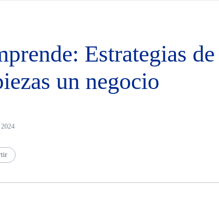
prende: Estrategias de
iezas un negocio
n 2024
tir