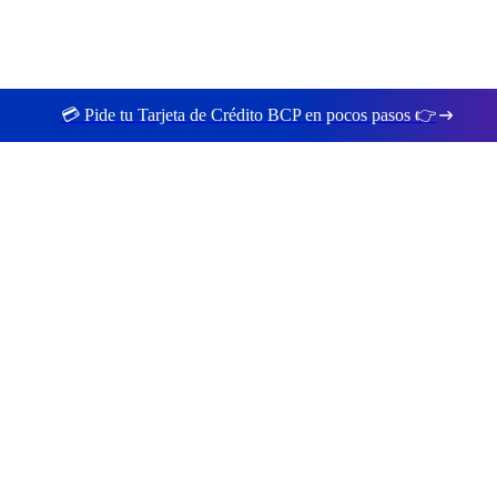
💳 Pide tu Tarjeta de Crédito BCP en pocos pasos 👉