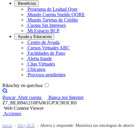
Beneficios
Programa de Lealtad Qore
Mundo Cuenta Sueldo QORE
Mundo Tarjetas de Crédito
Cuotas Sin Intereses
Mi Espacio BCP
Ayuda y Educación
Centro de Ayuda
Cursos Virtuales ABC
Facilidades de Pago
Alerta fraude
Citas Virtuales
Ubícanos
Procesos pendientes
Rikuchiy en quechua
Buscar
Abrir cuenta
Banca por Internet
Z7_8ILI0941210PA061GP3C903CR0
Web Content Viewer
Acciones
Inicio
Blog BCP
Ahorra y emprende: Maximiza tus estrategias de ahorro