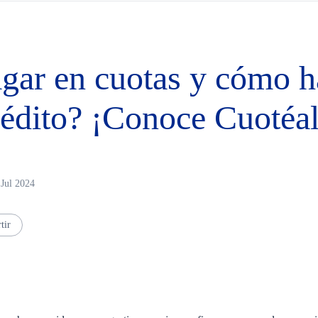
ar en cuotas y cómo ha
crédito? ¡Conoce Cuotéa
 Jul 2024
tir