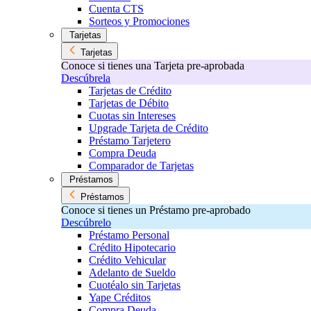
Cuenta CTS
Sorteos y Promociones
Tarjetas
Tarjetas
Conoce si tienes una Tarjeta pre-aprobada
Descúbrela
Tarjetas de Crédito
Tarjetas de Débito
Cuotas sin Intereses
Upgrade Tarjeta de Crédito
Préstamo Tarjetero
Compra Deuda
Comparador de Tarjetas
Préstamos
Préstamos
Conoce si tienes un Préstamo pre-aprobado
Descúbrelo
Préstamo Personal
Crédito Hipotecario
Crédito Vehicular
Adelanto de Sueldo
Cuotéalo sin Tarjetas
Yape Créditos
Compra Deuda