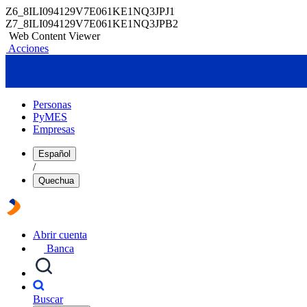
Z6_8ILI094129V7E061KE1NQ3JPJ1
Z7_8ILI094129V7E061KE1NQ3JPB2
Web Content Viewer
Acciones
Personas
PyMES
Empresas
Español
/
Quechua
Abrir cuenta
Banca
Buscar