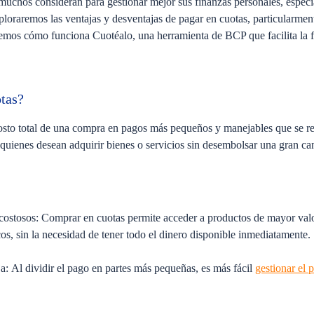
muchos consideran para gestionar mejor sus finanzas personales, espec
xploraremos las ventajas y desventajas de pagar en cuotas, particularme
remos cómo funciona Cuotéalo, una herramienta de BCP que facilita la 
otas?
costo total de una compra en pagos más pequeños y manejables que se re
 quienes desean adquirir bienes o servicios sin desembolsar una gran ca
 costosos:
Comprar en cuotas permite acceder a productos de mayor valo
cos, sin la necesidad de tener todo el dinero disponible inmediatamente.
ja:
Al dividir el pago en partes más pequeñas, es más fácil
gestionar el