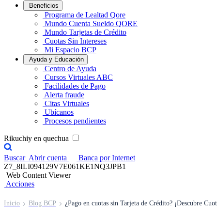
Beneficios
Programa de Lealtad Qore
Mundo Cuenta Sueldo QORE
Mundo Tarjetas de Crédito
Cuotas Sin Intereses
Mi Espacio BCP
Ayuda y Educación
Centro de Ayuda
Cursos Virtuales ABC
Facilidades de Pago
Alerta fraude
Citas Virtuales
Ubícanos
Procesos pendientes
Rikuchiy en quechua
Buscar
Abrir cuenta
Banca por Internet
Z7_8ILI094129V7E061KE1NQ3JPB1
Web Content Viewer
Acciones
Inicio
Blog BCP
¿Pago en cuotas sin Tarjeta de Crédito? ¡Descubre Cuot