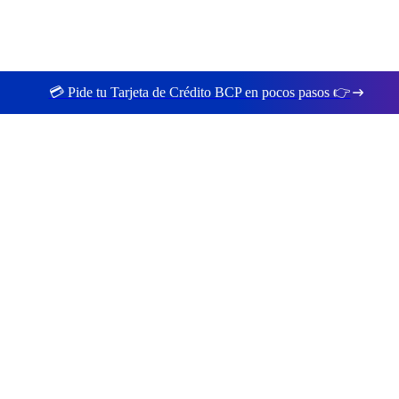
💳 Pide tu Tarjeta de Crédito BCP en pocos pasos 👉