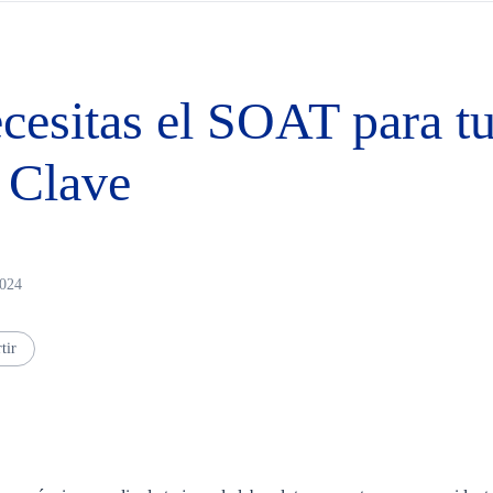
esitas el SOAT para tu
 Clave
2024
tir