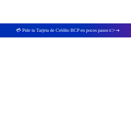
💳 Pide tu Tarjeta de Crédito BCP en pocos pasos 👉