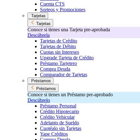
Cuenta CTS
Sorteos y Promociones
Tarjetas
Tarjetas
Conoce si tienes una Tarjeta pre-aprobada
Descúbrela
Tarjetas de Crédito
Tarjetas de Débito
Cuotas sin Intereses
Upgrade Tarjeta de Crédito
Préstamo Tarjetero
Compra Deuda
Comparador de Tarjetas
Préstamos
Préstamos
Conoce si tienes un Préstamo pre-aprobado
Descúbrelo
Préstamo Personal
Crédito Hipotecario
Crédito Vehicular
Adelanto de Sueldo
Cuotéalo sin Tarjetas
Yape Créditos
Compra Deuda