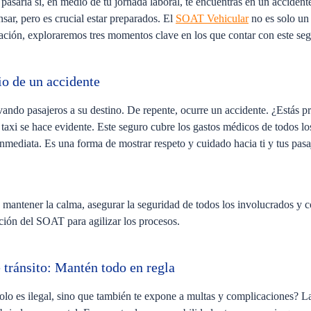
asaría si, en medio de tu jornada laboral, te encuentras en un acciden
sar, pero es crucial estar preparados. El
SOAT Vehicular
no es solo un 
uación, exploraremos tres momentos clave en los que contar con este seg
io de un accidente
ando pasajeros a su destino. De repente, ocurre un accidente. ¿Estás p
taxi se hace evidente. Este seguro cubre los gastos médicos de todos lo
nmediata. Es una forma de mostrar respeto y cuidado hacia ti y tus pasa
 mantener la calma, asegurar la seguridad de todos los involucrados y c
ión del SOAT para agilizar los procesos.
e tránsito: Mantén todo en regla
lo es ilegal, sino que también te expone a multas y complicaciones? La