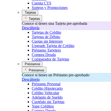
Cuenta CTS
Sorteos y Promociones
Tarjetas
Tarjetas
Conoce si tienes una Tarjeta pre-aprobada
Descúbrela
Tarjetas de Crédito
Tarjetas de Débito
Cuotas sin Intereses
Upgrade Tarjeta de Crédito
Préstamo Tarjetero
Compra Deuda
Comparador de Tarjetas
Préstamos
Préstamos
Conoce si tienes un Préstamo pre-aprobado
Descúbrelo
Préstamo Personal
Crédito Hipotecario
Crédito Vehicular
Adelanto de Sueldo
Cuotéalo sin Tarjetas
Yape Créditos
Compra Deuda