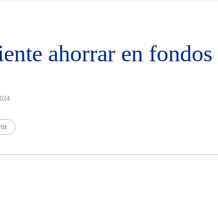
iente ahorrar en fondo
2024
tir