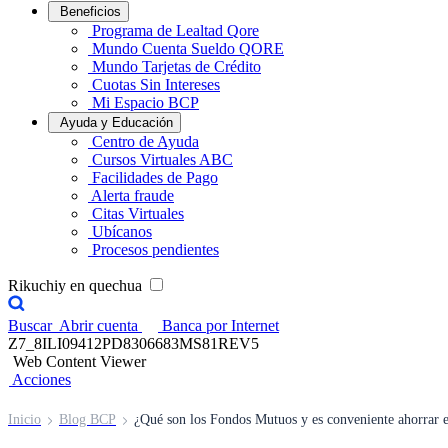
Beneficios
Programa de Lealtad Qore
Mundo Cuenta Sueldo QORE
Mundo Tarjetas de Crédito
Cuotas Sin Intereses
Mi Espacio BCP
Ayuda y Educación
Centro de Ayuda
Cursos Virtuales ABC
Facilidades de Pago
Alerta fraude
Citas Virtuales
Ubícanos
Procesos pendientes
Rikuchiy en quechua
Buscar
Abrir cuenta
Banca por Internet
Z7_8ILI09412PD8306683MS81REV5
Web Content Viewer
Acciones
Inicio
Blog BCP
¿Qué son los Fondos Mutuos y es conveniente ahorrar e