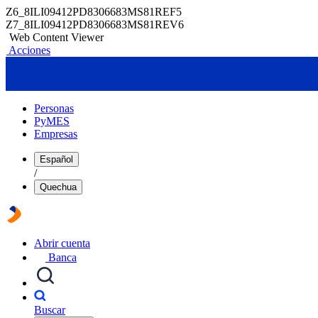
Z6_8ILI09412PD8306683MS81REF5
Z7_8ILI09412PD8306683MS81REV6
Web Content Viewer
Acciones
Personas
PyMES
Empresas
Español
/
Quechua
Abrir cuenta
Banca
Buscar