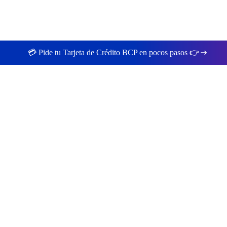
💳 Pide tu Tarjeta de Crédito BCP en pocos pasos 👉