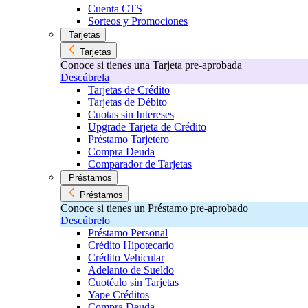
Cuenta CTS
Sorteos y Promociones
Tarjetas
Tarjetas
Conoce si tienes una Tarjeta pre-aprobada
Descúbrela
Tarjetas de Crédito
Tarjetas de Débito
Cuotas sin Intereses
Upgrade Tarjeta de Crédito
Préstamo Tarjetero
Compra Deuda
Comparador de Tarjetas
Préstamos
Préstamos
Conoce si tienes un Préstamo pre-aprobado
Descúbrelo
Préstamo Personal
Crédito Hipotecario
Crédito Vehicular
Adelanto de Sueldo
Cuotéalo sin Tarjetas
Yape Créditos
Compra Deuda