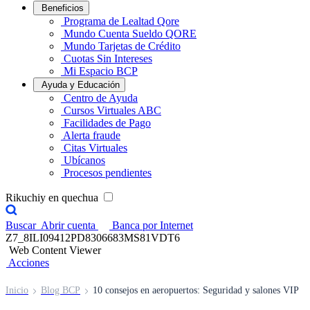
Beneficios
Programa de Lealtad Qore
Mundo Cuenta Sueldo QORE
Mundo Tarjetas de Crédito
Cuotas Sin Intereses
Mi Espacio BCP
Ayuda y Educación
Centro de Ayuda
Cursos Virtuales ABC
Facilidades de Pago
Alerta fraude
Citas Virtuales
Ubícanos
Procesos pendientes
Rikuchiy en quechua
Buscar
Abrir cuenta
Banca por Internet
Z7_8ILI09412PD8306683MS81VDT6
Web Content Viewer
Acciones
Inicio
Blog BCP
10 consejos en aeropuertos: Seguridad y salones VIP