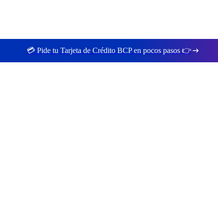
💳 Pide tu Tarjeta de Crédito BCP en pocos pasos 👉