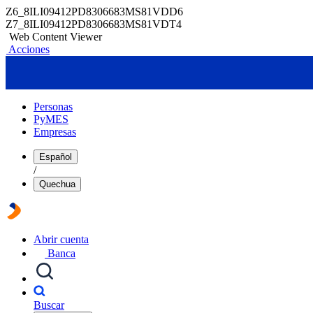
Z6_8ILI09412PD8306683MS81VDD6
Z7_8ILI09412PD8306683MS81VDT4
Web Content Viewer
Acciones
Personas
PyMES
Empresas
Español
/
Quechua
Abrir cuenta
Banca
Buscar