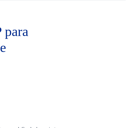
P para
te