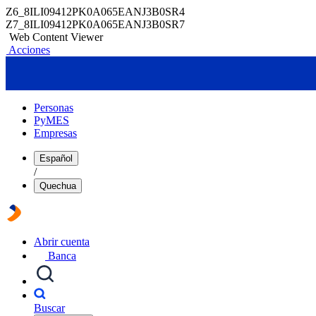
Z6_8ILI09412PK0A065EANJ3B0SR4
Z7_8ILI09412PK0A065EANJ3B0SR7
Web Content Viewer
Acciones
Personas
PyMES
Empresas
Español
/
Quechua
Abrir cuenta
Banca
Buscar