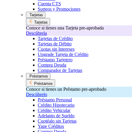
Cuenta CTS
Sorteos y Promociones
Tarjetas
Tarjetas
Conoce si tienes una Tarjeta pre-aprobada
Descúbrela
Tarjetas de Crédito
Tarjetas de Débito
Cuotas sin Intereses
Upgrade Tarjeta de Crédito
Préstamo Tarjetero
Compra Deuda
Comparador de Tarjetas
Préstamos
Préstamos
Conoce si tienes un Préstamo pre-aprobado
Descúbrelo
Préstamo Personal
Crédito Hipotecario
Crédito Vehicular
Adelanto de Sueldo
Cuotéalo sin Tarjetas
Yape Créditos
Compra Deuda