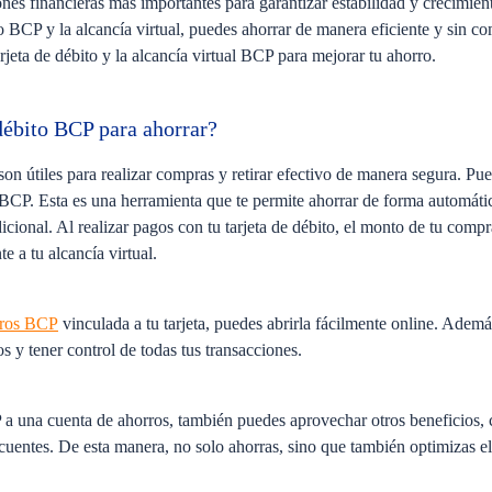
ones financieras más importantes para garantizar estabilidad y crecimien
o BCP y la alcancía virtual, puedes ahorrar de manera eficiente y sin co
jeta de débito y la alcancía virtual BCP para mejorar tu ahorro.
 débito BCP para ahorrar?
son útiles para realizar compras y retirar efectivo de manera segura. Pu
 BCP. Esta es una herramienta que te permite ahorrar de forma automáti
cional. Al realizar pagos con tu tarjeta de débito, el monto de tu compr
e a tu alcancía virtual.
rros BCP
vinculada a tu tarjeta, puedes abrirla fácilmente online. Adem
s y tener control de todas tus transacciones.
CP a una cuenta de ahorros, también puedes aprovechar otros beneficios
ecuentes. De esta manera, no solo ahorras, sino que también optimizas el