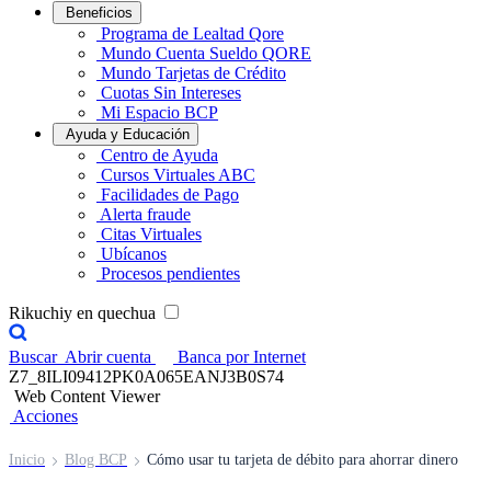
Beneficios
Programa de Lealtad Qore
Mundo Cuenta Sueldo QORE
Mundo Tarjetas de Crédito
Cuotas Sin Intereses
Mi Espacio BCP
Ayuda y Educación
Centro de Ayuda
Cursos Virtuales ABC
Facilidades de Pago
Alerta fraude
Citas Virtuales
Ubícanos
Procesos pendientes
Rikuchiy en quechua
Buscar
Abrir cuenta
Banca por Internet
Z7_8ILI09412PK0A065EANJ3B0S74
Web Content Viewer
Acciones
Inicio
Blog BCP
Cómo usar tu tarjeta de débito para ahorrar dinero