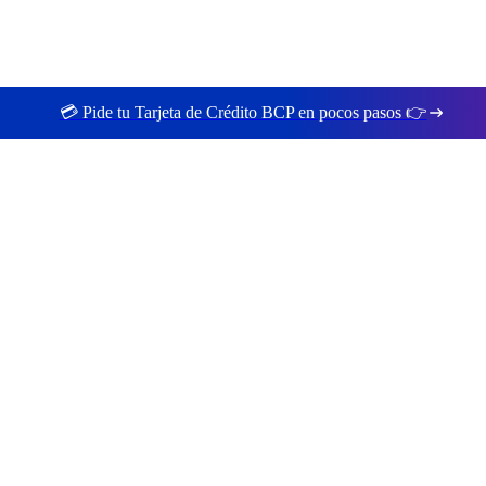
💳 Pide tu Tarjeta de Crédito BCP en pocos pasos 👉