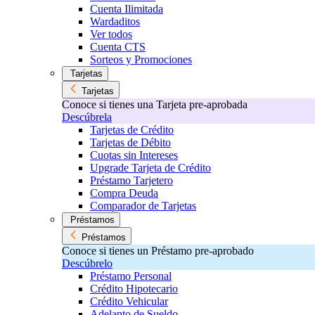
Cuenta Ilimitada
Wardaditos
Ver todos
Cuenta CTS
Sorteos y Promociones
Tarjetas
Tarjetas
Conoce si tienes una Tarjeta pre-aprobada
Descúbrela
Tarjetas de Crédito
Tarjetas de Débito
Cuotas sin Intereses
Upgrade Tarjeta de Crédito
Préstamo Tarjetero
Compra Deuda
Comparador de Tarjetas
Préstamos
Préstamos
Conoce si tienes un Préstamo pre-aprobado
Descúbrelo
Préstamo Personal
Crédito Hipotecario
Crédito Vehicular
Adelanto de Sueldo