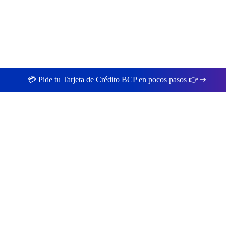
💳 Pide tu Tarjeta de Crédito BCP en pocos pasos 👉