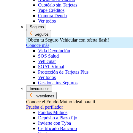
Cuotéalo sin Tarjetas
Yape Créditos
Compra Deuda
Ver todos
Seguros
Seguros
¡Obtén tu Seguro Vehicular con oferta flash!
Conoce más
Vida Devolución
SOS Salud
Vehicular
SOAT Virtual
Protección de Tarjetas Plus
Ver todos
Gestiona tus Seguros
Inversiones
Inversiones
Conoce el Fondo Mutuo ideal para ti
Prueba el perfilador
Fondos Mutuos
Depósito a Plazo fijo
Invierte con Tyba
Certificado Bancario