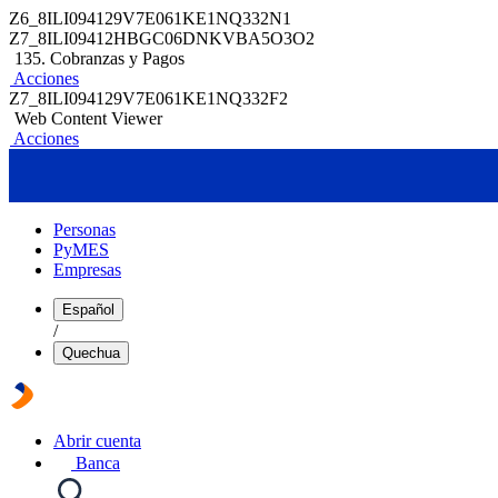
Z6_8ILI094129V7E061KE1NQ332N1
Z7_8ILI09412HBGC06DNKVBA5O3O2
135. Cobranzas y Pagos
Acciones
Z7_8ILI094129V7E061KE1NQ332F2
Web Content Viewer
Acciones
Personas
PyMES
Empresas
Español
/
Quechua
Abrir cuenta
Banca