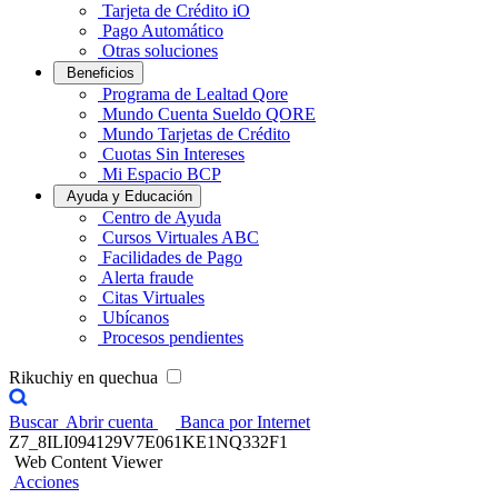
Tarjeta de Crédito iO
Pago Automático
Otras soluciones
Beneficios
Programa de Lealtad Qore
Mundo Cuenta Sueldo QORE
Mundo Tarjetas de Crédito
Cuotas Sin Intereses
Mi Espacio BCP
Ayuda y Educación
Centro de Ayuda
Cursos Virtuales ABC
Facilidades de Pago
Alerta fraude
Citas Virtuales
Ubícanos
Procesos pendientes
Rikuchiy en quechua
Buscar
Abrir cuenta
Banca por Internet
Z7_8ILI094129V7E061KE1NQ332F1
Web Content Viewer
Acciones