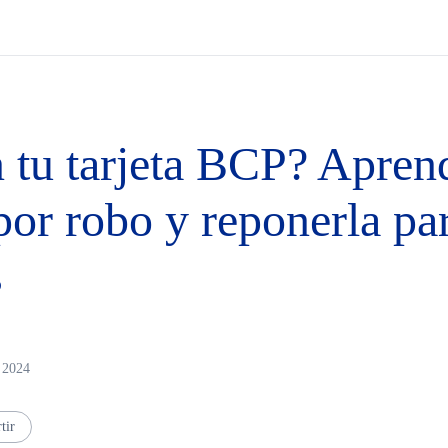
n tu tarjeta BCP? Apre
por robo y reponerla pa
s
n 2024
tir