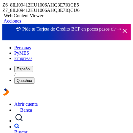
Z6_8ILI09412HU1006AHQ3E7IQCE5
Z7_8ILI09412HU1006AHQ3E7IQCU6
Web Content Viewer
Acciones
💳 Pide tu Tarjeta de Crédito BCP en pocos pasos 👉
Personas
PyMES
Empresas
Español
/
Quechua
Abrir cuenta
Banca
Buscar