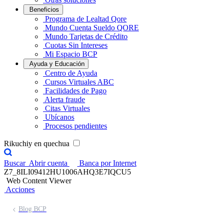
Beneficios
Programa de Lealtad Qore
Mundo Cuenta Sueldo QORE
Mundo Tarjetas de Crédito
Cuotas Sin Intereses
Mi Espacio BCP
Ayuda y Educación
Centro de Ayuda
Cursos Virtuales ABC
Facilidades de Pago
Alerta fraude
Citas Virtuales
Ubícanos
Procesos pendientes
Rikuchiy en quechua
Buscar
Abrir cuenta
Banca por Internet
Z7_8ILI09412HU1006AHQ3E7IQCU5
Web Content Viewer
Acciones
Blog BCP