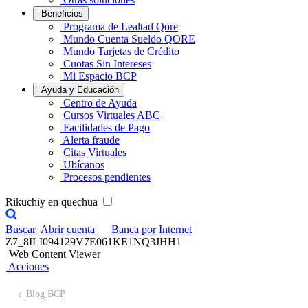
Beneficios
Programa de Lealtad Qore
Mundo Cuenta Sueldo QORE
Mundo Tarjetas de Crédito
Cuotas Sin Intereses
Mi Espacio BCP
Ayuda y Educación
Centro de Ayuda
Cursos Virtuales ABC
Facilidades de Pago
Alerta fraude
Citas Virtuales
Ubícanos
Procesos pendientes
Rikuchiy en quechua
Buscar
Abrir cuenta
Banca por Internet
Z7_8ILI094129V7E061KE1NQ3JHH1
Web Content Viewer
Acciones
Blog BCP