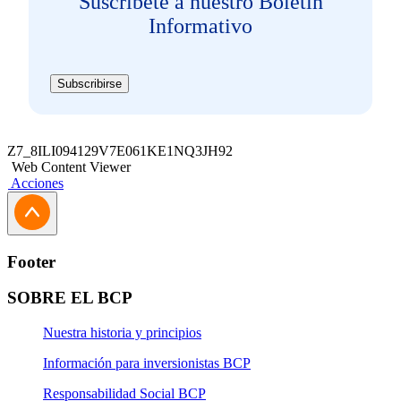
Suscríbete a nuestro Boletín
Informativo
Subscribirse
Z7_8ILI094129V7E061KE1NQ3JH92
Web Content Viewer
Acciones
Footer
SOBRE EL BCP
Nuestra historia y principios
Información para inversionistas BCP
Responsabilidad Social BCP