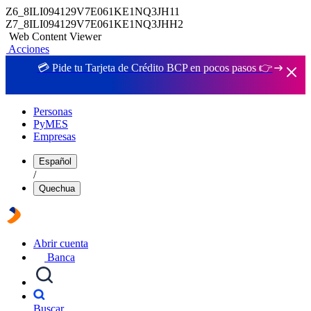
Z6_8ILI094129V7E061KE1NQ3JH11
Z7_8ILI094129V7E061KE1NQ3JHH2
Web Content Viewer
Acciones
💳 Pide tu Tarjeta de Crédito BCP en pocos pasos 👉
Personas
PyMES
Empresas
Español
/
Quechua
Abrir cuenta
Banca
Buscar