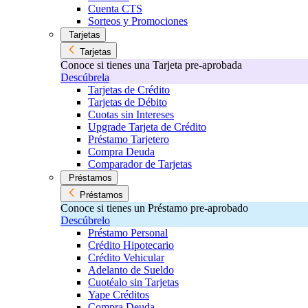
Cuenta CTS
Sorteos y Promociones
Tarjetas
Tarjetas
Conoce si tienes una Tarjeta pre-aprobada
Descúbrela
Tarjetas de Crédito
Tarjetas de Débito
Cuotas sin Intereses
Upgrade Tarjeta de Crédito
Préstamo Tarjetero
Compra Deuda
Comparador de Tarjetas
Préstamos
Préstamos
Conoce si tienes un Préstamo pre-aprobado
Descúbrelo
Préstamo Personal
Crédito Hipotecario
Crédito Vehicular
Adelanto de Sueldo
Cuotéalo sin Tarjetas
Yape Créditos
Compra Deuda