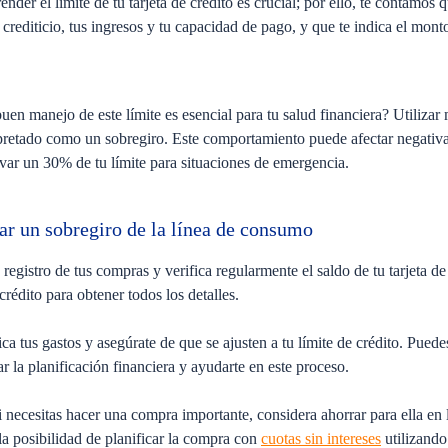
der el límite de tu tarjeta de crédito es crucial; por ello, te contamos 
l crediticio, tus ingresos y tu capacidad de pago, y que te indica el mo
n manejo de este límite es esencial para tu salud financiera? Utilizar 
pretado como un sobregiro. Este comportamiento puede afectar negativame
var un 30% de tu límite para situaciones de emergencia.
r un sobregiro de la línea de consumo
egistro de tus compras y verifica regularmente el saldo de tu tarjeta d
crédito para obtener todos los detalles.
ca tus gastos y asegúrate de que se ajusten a tu límite de crédito. Puede
ar la planificación financiera y ayudarte en este proceso.
 necesitas hacer una compra importante, considera ahorrar para ella en lu
la posibilidad de planificar la compra con
cuotas sin intereses
utilizando 