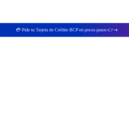
💳 Pide tu Tarjeta de Crédito BCP en pocos pasos 👉