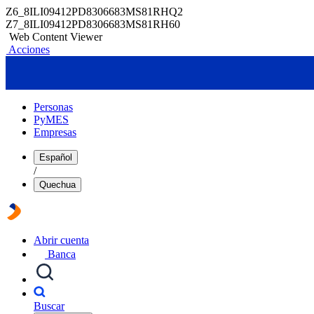
Z6_8ILI09412PD8306683MS81RHQ2
Z7_8ILI09412PD8306683MS81RH60
Web Content Viewer
Acciones
Personas
PyMES
Empresas
Español
/
Quechua
Abrir cuenta
Banca
Buscar