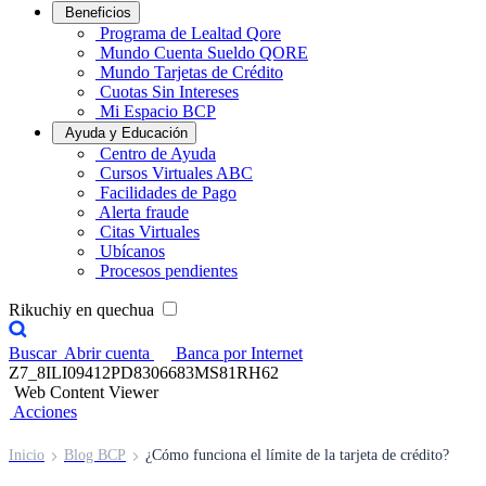
Beneficios
Programa de Lealtad Qore
Mundo Cuenta Sueldo QORE
Mundo Tarjetas de Crédito
Cuotas Sin Intereses
Mi Espacio BCP
Ayuda y Educación
Centro de Ayuda
Cursos Virtuales ABC
Facilidades de Pago
Alerta fraude
Citas Virtuales
Ubícanos
Procesos pendientes
Rikuchiy en quechua
Buscar
Abrir cuenta
Banca por Internet
Z7_8ILI09412PD8306683MS81RH62
Web Content Viewer
Acciones
Inicio
Blog BCP
¿Cómo funciona el límite de la tarjeta de crédito?