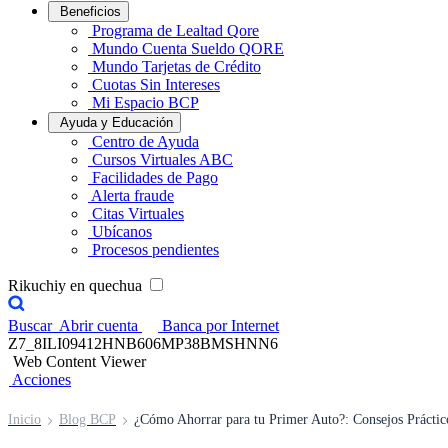
Beneficios
Programa de Lealtad Qore
Mundo Cuenta Sueldo QORE
Mundo Tarjetas de Crédito
Cuotas Sin Intereses
Mi Espacio BCP
Ayuda y Educación
Centro de Ayuda
Cursos Virtuales ABC
Facilidades de Pago
Alerta fraude
Citas Virtuales
Ubícanos
Procesos pendientes
Rikuchiy en quechua
Buscar
Abrir cuenta
Banca por Internet
Z7_8ILI09412HNB606MP38BMSHNN6
Web Content Viewer
Acciones
Inicio
Blog BCP
¿Cómo Ahorrar para tu Primer Auto?: Consejos Práctic