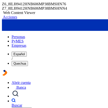
Z6_8ILI09412HNB606MP38BMSHN76
Z7_8ILI09412HNB606MP38BMSHNN4
Web Content Viewer
Acciones
Personas
PyMES
Empresas
Español
/
Quechua
Abrir cuenta
Banca
Buscar