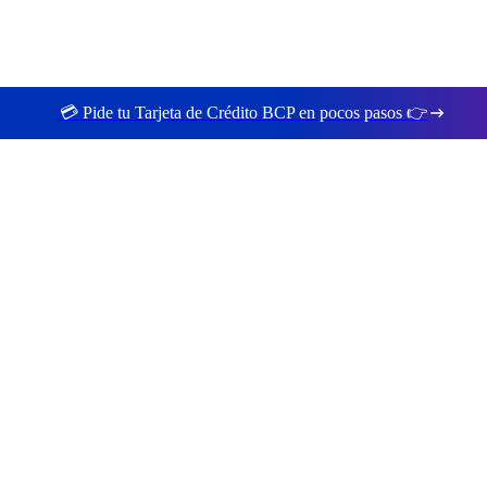
💳 Pide tu Tarjeta de Crédito BCP en pocos pasos 👉