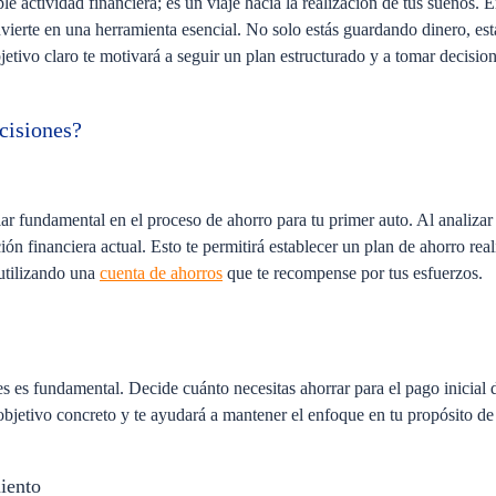
 actividad financiera; es un viaje hacia la realización de tus sueños. E
nvierte en una herramienta esencial. No solo estás guardando dinero, es
tivo claro te motivará a seguir un plan estructurado y a tomar decisione
cisiones?
lar fundamental en el proceso de ahorro para tu primer auto. Al analizar
ción financiera actual. Esto te permitirá establecer un plan de ahorro rea
 utilizando una
cuenta de ahorros
que te recompense por tus esfuerzos.
es es fundamental. Decide cuánto necesitas ahorrar para el pago inicial 
 objetivo concreto y te ayudará a mantener el enfoque en tu propósito de
iento