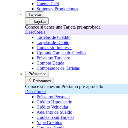
Cuenta CTS
Sorteos y Promociones
Tarjetas
Tarjetas
Conoce si tienes una Tarjeta pre-aprobada
Descúbrela
Tarjetas de Crédito
Tarjetas de Débito
Cuotas sin Intereses
Upgrade Tarjeta de Crédito
Préstamo Tarjetero
Compra Deuda
Comparador de Tarjetas
Préstamos
Préstamos
Conoce si tienes un Préstamo pre-aprobado
Descúbrelo
Préstamo Personal
Crédito Hipotecario
Crédito Vehicular
Adelanto de Sueldo
Cuotéalo sin Tarjetas
Yape Créditos
Compra Deuda