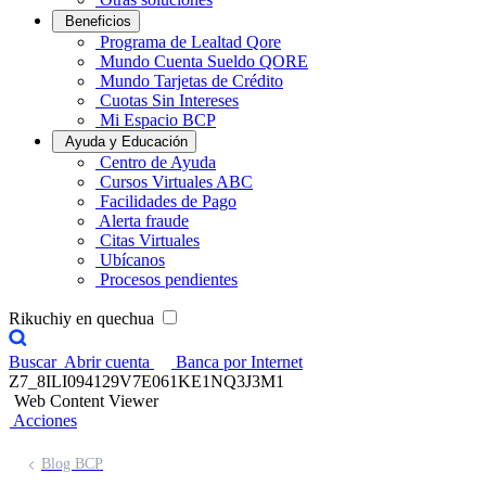
Beneficios
Programa de Lealtad Qore
Mundo Cuenta Sueldo QORE
Mundo Tarjetas de Crédito
Cuotas Sin Intereses
Mi Espacio BCP
Ayuda y Educación
Centro de Ayuda
Cursos Virtuales ABC
Facilidades de Pago
Alerta fraude
Citas Virtuales
Ubícanos
Procesos pendientes
Rikuchiy en quechua
Buscar
Abrir cuenta
Banca por Internet
Z7_8ILI094129V7E061KE1NQ3J3M1
Web Content Viewer
Acciones
Blog BCP