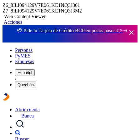
Z6_8ILI094129V7E061KE1NQ3J361
Z7_8ILI094129V7E061KE1NQ3J3M2
Web Content Viewer
Acciones
💳 Pide tu Tarjeta de Crédito BCP en pocos pasos 👉
Personas
PyMES
Empresas
Español
/
Quechua
Abrir cuenta
Banca
Buscar