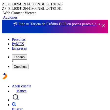
Z6_8ILI09412H4J306NBLU6T81023
Z7_8ILI09412H4J306NBLU6T810I1
Web Content Viewer
Acciones
💳 Pide tu Tarjeta de Crédito BCP en pocos pasos 👉
Personas
PyMES
Empresas
Español
/
Quechua
Abrir cuenta
Banca
Buscar