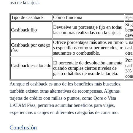
uso de la tarjeta.
Tipo de cashback
Cómo funciona
Eje
Si g
Devuelve un porcentaje fijo en todas
Cashback fijo
bene
las compras realizadas con la tarjeta.
dev
Ofrece porcentajes más altos en rubro
Una
Cashback por catego
s específicos como supermercados, re
cas
rías
staurantes o combustible.
otr
Por
El porcentaje de devolución aumenta
Cashback escalonado
cas
cuando cumples ciertos niveles de
3% 
gasto o hábitos de uso de la tarjeta.
con
Aunque el cashback es uno de los beneficios más buscados,
también existen otras alternativas de recompensas. Algunas
t
arjetas de crédito con millas o puntos,
como
Qore o Visa
LATAM Pass
, permiten acumular beneficios para viajes,
experiencias o canjes en diferentes categorías de consumo.
Conclusión