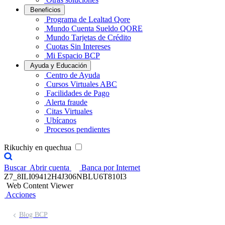
Beneficios
Programa de Lealtad Qore
Mundo Cuenta Sueldo QORE
Mundo Tarjetas de Crédito
Cuotas Sin Intereses
Mi Espacio BCP
Ayuda y Educación
Centro de Ayuda
Cursos Virtuales ABC
Facilidades de Pago
Alerta fraude
Citas Virtuales
Ubícanos
Procesos pendientes
Rikuchiy en quechua
Buscar
Abrir cuenta
Banca por Internet
Z7_8ILI09412H4J306NBLU6T810I3
Web Content Viewer
Acciones
Blog BCP