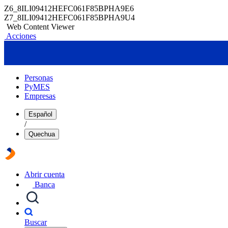
Z6_8ILI09412HEFC061F85BPHA9E6
Z7_8ILI09412HEFC061F85BPHA9U4
Web Content Viewer
Acciones
Personas
PyMES
Empresas
Español
/
Quechua
Abrir cuenta
Banca
Buscar