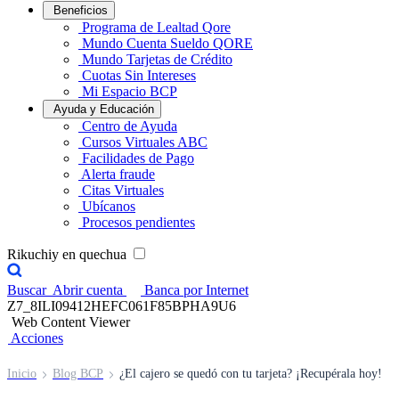
Beneficios
Programa de Lealtad Qore
Mundo Cuenta Sueldo QORE
Mundo Tarjetas de Crédito
Cuotas Sin Intereses
Mi Espacio BCP
Ayuda y Educación
Centro de Ayuda
Cursos Virtuales ABC
Facilidades de Pago
Alerta fraude
Citas Virtuales
Ubícanos
Procesos pendientes
Rikuchiy en quechua
Buscar
Abrir cuenta
Banca por Internet
Z7_8ILI09412HEFC061F85BPHA9U6
Web Content Viewer
Acciones
Inicio
Blog BCP
¿El cajero se quedó con tu tarjeta? ¡Recupérala hoy!