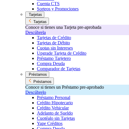
Cuenta CTS
Sorteos y Promociones
Tarjetas
Tarjetas
Conoce si tienes una Tarjeta pre-aprobada
Descúbrela
Tarjetas de Crédito
Tarjetas de Débito
Cuotas sin Intereses
Upgrade Tarjeta de Crédito
Préstamo Tarjetero
Compra Deuda
Comparador de Tarjetas
Préstamos
Préstamos
Conoce si tienes un Préstamo pre-aprobado
Descúbrelo
Préstamo Personal
Crédito Hipotecario
Crédito Vehicular
Adelanto de Sueldo
Cuotéalo sin Tarjetas
Yape Créditos
Compra Deuda