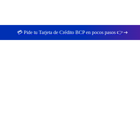
💳 Pide tu Tarjeta de Crédito BCP en pocos pasos 👉