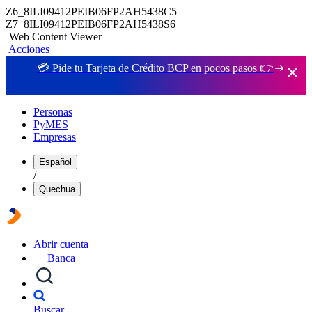
Z6_8ILI09412PEIB06FP2AH5438C5
Z7_8ILI09412PEIB06FP2AH5438S6
Web Content Viewer
Acciones
💳 Pide tu Tarjeta de Crédito BCP en pocos pasos 👉
Personas
PyMES
Empresas
Español
/
Quechua
Abrir cuenta
Banca
Buscar