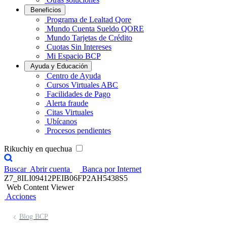
Beneficios
Programa de Lealtad Qore
Mundo Cuenta Sueldo QORE
Mundo Tarjetas de Crédito
Cuotas Sin Intereses
Mi Espacio BCP
Ayuda y Educación
Centro de Ayuda
Cursos Virtuales ABC
Facilidades de Pago
Alerta fraude
Citas Virtuales
Ubícanos
Procesos pendientes
Rikuchiy en quechua
Buscar
Abrir cuenta
Banca por Internet
Z7_8ILI09412PEIB06FP2AH5438S5
Web Content Viewer
Acciones
Blog BCP