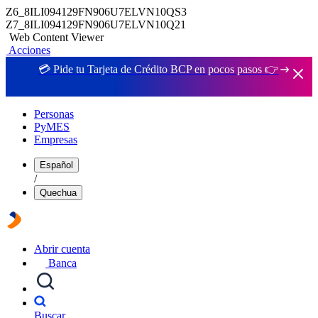
Z6_8ILI094129FN906U7ELVN10QS3
Z7_8ILI094129FN906U7ELVN10Q21
Web Content Viewer
Acciones
💳 Pide tu Tarjeta de Crédito BCP en pocos pasos 👉
Personas
PyMES
Empresas
Español
/
Quechua
Abrir cuenta
Banca
Buscar