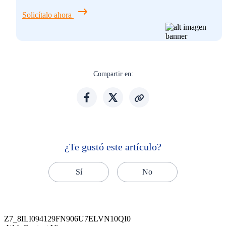
Solicítalo ahora
Compartir en:
¿Te gustó este artículo?
Sí
No
Z7_8ILI094129FN906U7ELVN10QI0