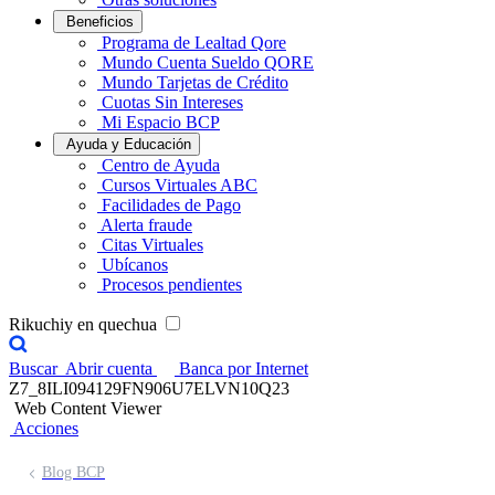
Beneficios
Programa de Lealtad Qore
Mundo Cuenta Sueldo QORE
Mundo Tarjetas de Crédito
Cuotas Sin Intereses
Mi Espacio BCP
Ayuda y Educación
Centro de Ayuda
Cursos Virtuales ABC
Facilidades de Pago
Alerta fraude
Citas Virtuales
Ubícanos
Procesos pendientes
Rikuchiy en quechua
Buscar
Abrir cuenta
Banca por Internet
Z7_8ILI094129FN906U7ELVN10Q23
Web Content Viewer
Acciones
Blog BCP