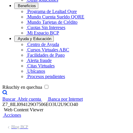
Beneficios
Programa de Lealtad Qore
Mundo Cuenta Sueldo QORE
Mundo Tarjetas de Crédito
Cuotas Sin Intereses
Mi Espacio BCP
Ayuda y Educación
Centro de Ayuda
Cursos Virtuales ABC
Facilidades de Pago
Alerta fraude
Citas Virtuales
Ubícanos
Procesos pendientes
Rikuchiy en quechua
Buscar
Abrir cuenta
Banca por Internet
Z7_8ILI094129O7506EO3U2U9CO40
Web Content Viewer
Acciones
Blog BCP