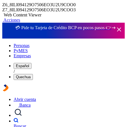
Z6_8ILI094129O7506EO3U2U9COO0
Z7_8ILI094129O7506EO3U2U9COO3
Web Content Viewer
Acciones
💳 Pide tu Tarjeta de Crédito BCP en pocos pasos 👉
Personas
PyMES
Empresas
Español
/
Quechua
Abrir cuenta
Banca
Buscar