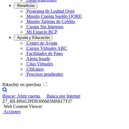
Beneficios
Programa de Lealtad Qore
Mundo Cuenta Sueldo QORE
Mundo Tarjetas de Crédito
Cuotas Sin Intereses
Mi Espacio BCP
Ayuda y Educación
Centro de Ayuda
Cursos Virtuales ABC
Facilidades de Pago
Alerta fraude
Citas Virtuales
Ubícanos
Procesos pendientes
Rikuchiy en quechua
Buscar
Abrir cuenta
Banca por Internet
Z7_8ILI09412PD8306683MS817TJ7
Web Content Viewer
Acciones
Participa por premios de hasta