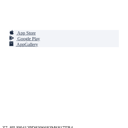
S/2000
Descarga y regístrate en el App
Banca Móvil BCP
App Store
Google Play
AppGallery
Z7_8ILI09412PD8306683MS817TB4