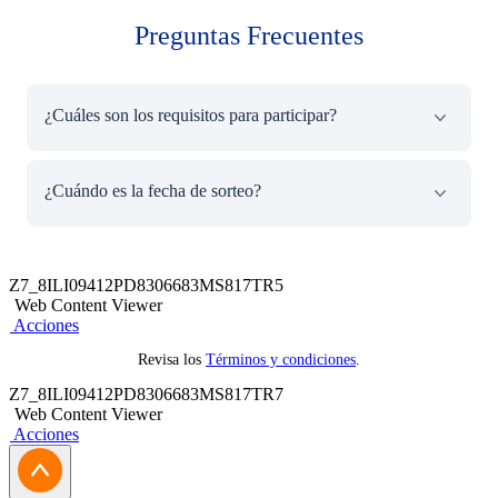
Preguntas Frecuentes
¿Cuáles son los requisitos para participar?
Descargar el App Banca Móvil BCP, crear tu clave 6 y
¿Cuándo es la fecha de sorteo?
Token digital para así registrarte y poder participar.
Es el 1 de marzo y la entrega del premio se estara
realizando entre el 5 de marzo y 8 de marzo de 2024.
Z7_8ILI09412PD8306683MS817TR5
Web Content Viewer
Acciones
Revisa los
Términos y condiciones
.
Z7_8ILI09412PD8306683MS817TR7
Web Content Viewer
Acciones