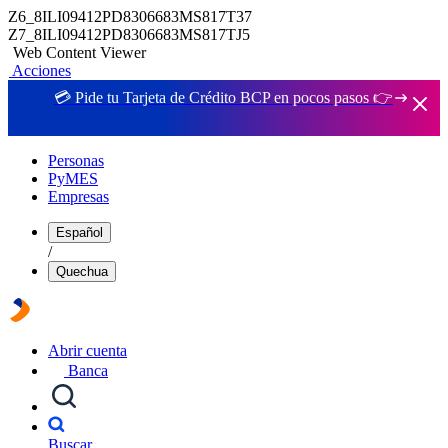
Z6_8ILI09412PD8306683MS817T37
Z7_8ILI09412PD8306683MS817TJ5
Web Content Viewer
Acciones
💳 Pide tu Tarjeta de Crédito BCP en pocos pasos 👉
Personas
PyMES
Empresas
Español
/
Quechua
Abrir cuenta
Banca
Buscar