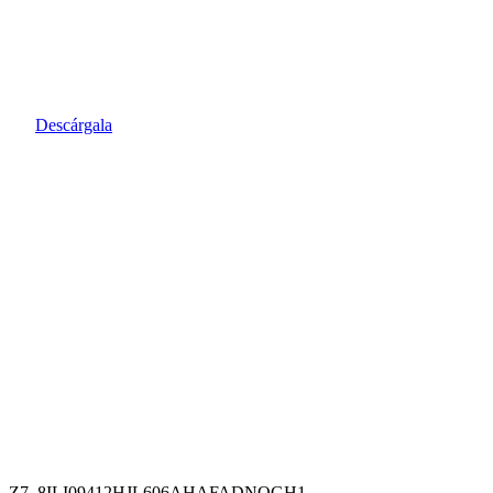
sencilla y rápida.
Úsala en tu día a día y a la vez
participa de grandes sorteos.
Descárgala
Z7_8ILI09412HJL606AHAFADNQGH1