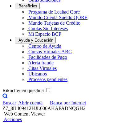
Beneficios
Programa de Lealtad Qore
Mundo Cuenta Sueldo QORE
Mundo Tarjetas de Crédito
Cuotas Sin Intereses
Mi Espacio BCP
Ayuda y Educación
Centro de Ayuda
Cursos Virtuales ABC
Facilidades de Pago
Alerta fraude
Citas Virtuales
Ubícanos
Procesos pendientes
Rikuchiy en quechua
Buscar
Abrir cuenta
Banca por Internet
Z7_8ILI09412HJL606AHAFADNQGH2
Web Content Viewer
Acciones
App Banca Móvil BCP, segura,