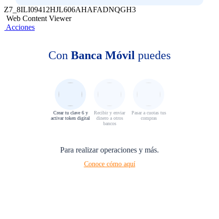
Z7_8ILI09412HJL606AHAFADNQGH3
Web Content Viewer
Acciones
Con
Banca Móvil
puedes
Crear tu clave 6 y
Recibir y enviar
Pasar a cuotas tus
activar token digital
dinero a otros
compras
bancos
Para realizar operaciones y más.
Conoce cómo aquí