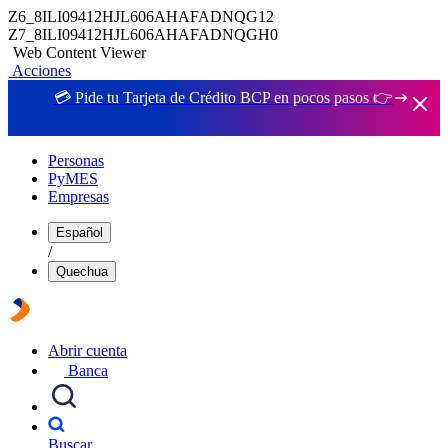
Z6_8ILI09412HJL606AHAFADNQG12
Z7_8ILI09412HJL606AHAFADNQGH0
Web Content Viewer
Acciones
💳 Pide tu Tarjeta de Crédito BCP en pocos pasos 👉
Personas
PyMES
Empresas
Español
/
Quechua
Abrir cuenta
Banca
Buscar