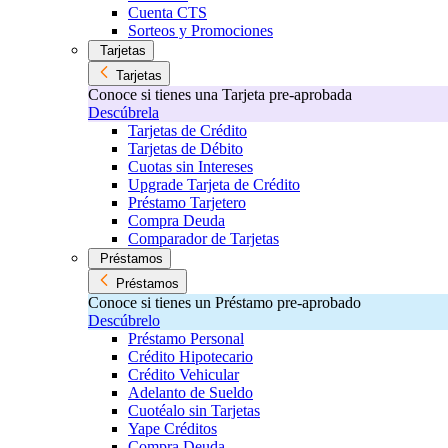
Cuenta CTS
Sorteos y Promociones
Tarjetas
Tarjetas
Conoce si tienes una Tarjeta pre-aprobada
Descúbrela
Tarjetas de Crédito
Tarjetas de Débito
Cuotas sin Intereses
Upgrade Tarjeta de Crédito
Préstamo Tarjetero
Compra Deuda
Comparador de Tarjetas
Préstamos
Préstamos
Conoce si tienes un Préstamo pre-aprobado
Descúbrelo
Préstamo Personal
Crédito Hipotecario
Crédito Vehicular
Adelanto de Sueldo
Cuotéalo sin Tarjetas
Yape Créditos
Compra Deuda