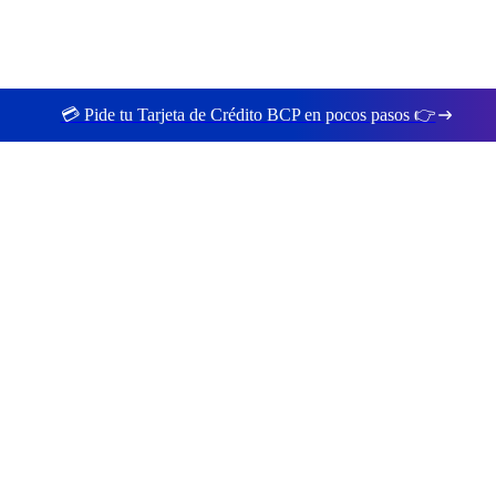
💳 Pide tu Tarjeta de Crédito BCP en pocos pasos 👉