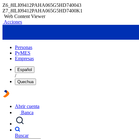
Z6_8ILI09412PAHA065G5HD740043
Z7_8ILI09412PAHA065G5HD7400K1
Web Content Viewer
Acciones
Personas
PyMES
Empresas
Español
/
Quechua
Abrir cuenta
Banca
Buscar