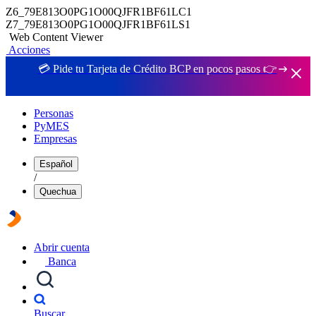
Z6_79E813O0PG1O00QJFR1BF61LC1
Z7_79E813O0PG1O00QJFR1BF61LS1
Web Content Viewer
Acciones
💳 Pide tu Tarjeta de Crédito BCP en pocos pasos 👉
Personas
PyMES
Empresas
Español
/
Quechua
Abrir cuenta
Banca
Buscar