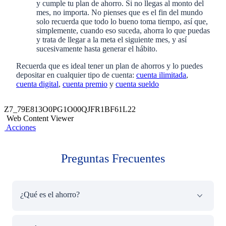
y cumple tu plan de ahorro. Si no llegas al monto del
mes, no importa. No pienses que es el fin del mundo
solo recuerda que todo lo bueno toma tiempo, así que,
simplemente, cuando eso suceda, ahorra lo que puedas
y trata de llegar a la meta el siguiente mes, y así
sucesivamente hasta generar el hábito.
Recuerda que es ideal tener un plan de ahorros y lo puedes
depositar en cualquier tipo de cuenta:
cuenta ilimitada
,
cuenta digital
,
cuenta premio
y
cuenta sueldo
Z7_79E813O0PG1O00QJFR1BF61L22
Web Content Viewer
Acciones
Preguntas Frecuentes
¿Qué es el ahorro?
El ahorro es el hábito de separar una parte de los ingresos