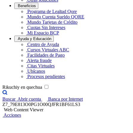
Beneficios
Programa de Lealtad Qore
Mundo Cuenta Sueldo QORE
Mundo Tarjetas de Crédito
Cuotas Sin Intereses
Mi Espacio BCP
Ayuda y Educación
Centro de Ayuda
Cursos Virtuales ABC
Facilidades de Pago
Alerta fraude
Citas Virtuales
Ubícanos
Procesos pendientes
Rikuchiy en quechua
Buscar
Abrir cuenta
Banca por Internet
Z7_79E813O0PG1O00QJFR1BF61LS3
Web Content Viewer
Acciones
Reglas de oro para