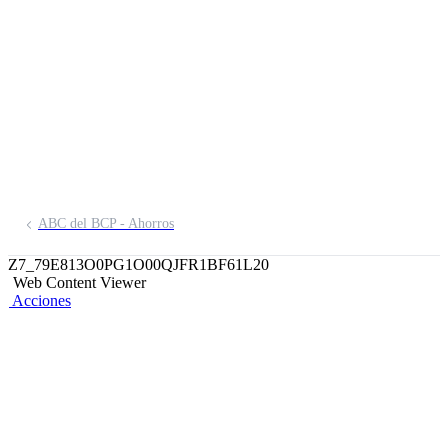
tener un ahorro
exitoso
Abre tu cuenta
ABC del BCP - Ahorros
Z7_79E813O0PG1O00QJFR1BF61L20
Web Content Viewer
Acciones