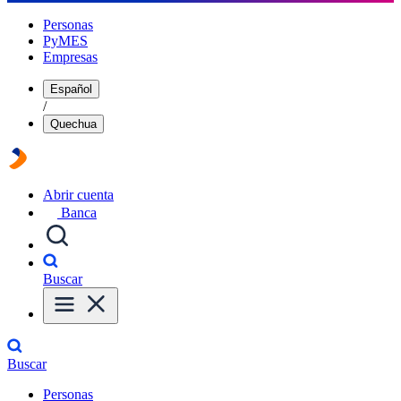
Personas
PyMES
Empresas
Español
/
Quechua
Abrir cuenta
Banca
Buscar
Buscar
Personas