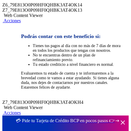
Z6_79E813O0P09HF0QHBK3AT4OK14
Z7_79E813O0P09HF0QHBK3AT4OK13
Web Content Viewer
Acciones
Podrás contar con este beneficio si:
Tienes tus pagos al día con no más de 7 días de mora
en todos los productos que tengas con nosotros.
No te encuentras dentro de un plan de
refinanciamiento previo.
Tu estado crediticio a nivel financiero es normal.
Evaluaremos tu estado de cuenta y te informaremos a la
brevedad como te vamos a estar ayudando. Si tienes alguna
duda, nos dejes de contactarnos por nuestros canales.
Estaremos felices de ayudarte.
Z7_79E813O0P09HF0QHBK3AT4OKH4
Web Content Viewer
Acciones
💳 Pide tu Tarjeta de Crédito BCP en pocos pasos 👉