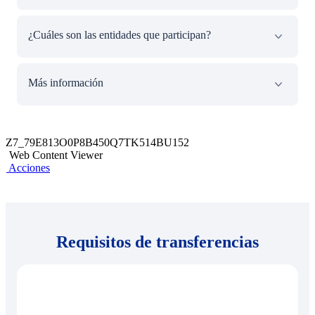
Banca Móvil BCP y/o Banca por Internet:
¿Cuáles son las entidades que participan?
Transfiere hasta hasta
US$7,895 o S/30 000 soles al día.
Aplica para las siguientes entidades financieras:
Banco
Más información
Falabella, Banco Pichincha, BBVA, Caja Arequipa,
Caja Cusco, Caja Ica, Caja Sullana, Caja Trujillo,
Crediscotia, Interbank y Scotiabank.
Si la
Para conocer tu Código de Cuenta Interbancario (CCI)
transferencia es enviada a otra entidad financiera el costo
haz clic aquí.
Z7_79E813O0P8B450Q7TK514BU152
será de una Transferencia inmediata ordinaria.
Web Content Viewer
Las Transferencias Interbancarias se realizan a través de
Acciones
la Cámara de Compensaciones Electrónica (CCE), si
quieres aprender más de cómo funcionan,
haz clic aquí.
Ø
Sujeto a cambios y restricciones de la entidad destino.
Requisitos de transferencias