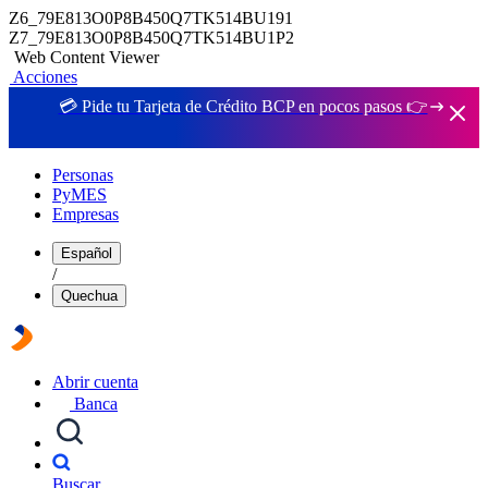
Z6_79E813O0P8B450Q7TK514BU191
Z7_79E813O0P8B450Q7TK514BU1P2
Web Content Viewer
Acciones
💳 Pide tu Tarjeta de Crédito BCP en pocos pasos 👉
Personas
PyMES
Empresas
Español
/
Quechua
Abrir cuenta
Banca
Buscar