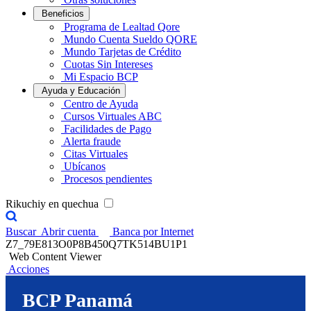
Beneficios
Programa de Lealtad Qore
Mundo Cuenta Sueldo QORE
Mundo Tarjetas de Crédito
Cuotas Sin Intereses
Mi Espacio BCP
Ayuda y Educación
Centro de Ayuda
Cursos Virtuales ABC
Facilidades de Pago
Alerta fraude
Citas Virtuales
Ubícanos
Procesos pendientes
Rikuchiy en quechua
Buscar
Abrir cuenta
Banca por Internet
Z7_79E813O0P8B450Q7TK514BU1P1
Web Content Viewer
Acciones
BCP Panamá