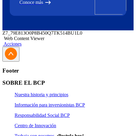
Conoce más
Z7_79E813O0P8B450Q7TK514BU1L0
Web Content Viewer
Acciones
Footer
SOBRE EL BCP
Nuestra historia y principios
Información para inversionistas BCP
Responsabilidad Social BCP
Centro de Innovación
Trabaja con nosotros
¡Postula hoy!