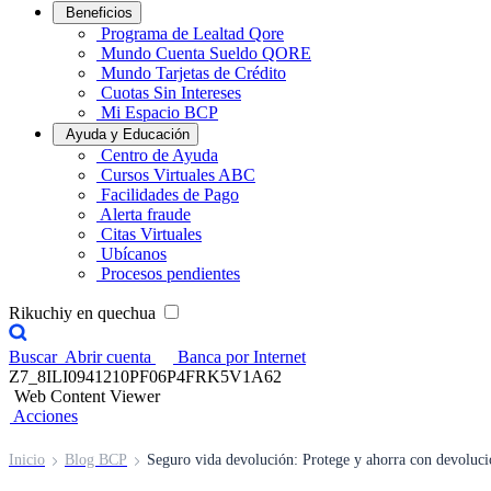
Beneficios
Programa de Lealtad Qore
Mundo Cuenta Sueldo QORE
Mundo Tarjetas de Crédito
Cuotas Sin Intereses
Mi Espacio BCP
Ayuda y Educación
Centro de Ayuda
Cursos Virtuales ABC
Facilidades de Pago
Alerta fraude
Citas Virtuales
Ubícanos
Procesos pendientes
Rikuchiy en quechua
Buscar
Abrir cuenta
Banca por Internet
Z7_8ILI0941210PF06P4FRK5V1A62
Web Content Viewer
Acciones
Inicio
Blog BCP
Seguro vida devolución: Protege y ahorra con devoluc