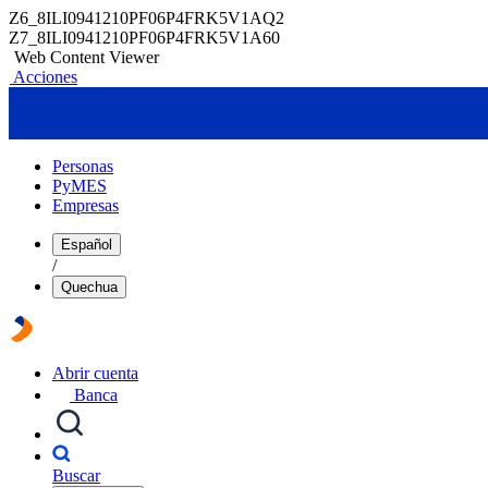
Z6_8ILI0941210PF06P4FRK5V1AQ2
Z7_8ILI0941210PF06P4FRK5V1A60
Web Content Viewer
Acciones
Personas
PyMES
Empresas
Español
/
Quechua
Abrir cuenta
Banca
Buscar