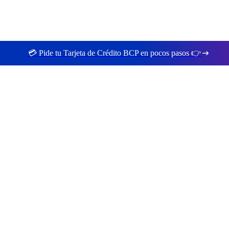
💳 Pide tu Tarjeta de Crédito BCP en pocos pasos 👉