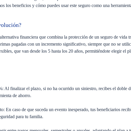
emos los beneficios y cómo puedes usar este seguro como una herramient
volución?
alternativa financiera que combina la protección de un seguro de vida t
rimas pagadas con un incremento significativo, siempre que no se utilice
exibles, que van desde los 5 hasta los 20 años, permitiéndote elegir el p
%:
Al finalizar el plazo, si no ha ocurrido un siniestro, recibes el doble 
amienta de ahorro.
to:
En caso de que suceda un evento inesperado, tus beneficiarios recib
guridad para tu familia.
gir entre pagos mensuales, semestrales o anuales, adaptando el plan a t