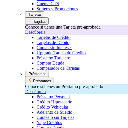
Cuenta CTS
Sorteos y Promociones
Tarjetas
Tarjetas
Conoce si tienes una Tarjeta pre-aprobada
Descúbrela
Tarjetas de Crédito
Tarjetas de Débito
Cuotas sin Intereses
Upgrade Tarjeta de Crédito
Préstamo Tarjetero
Compra Deuda
Comparador de Tarjetas
Préstamos
Préstamos
Conoce si tienes un Préstamo pre-aprobado
Descúbrelo
Préstamo Personal
Crédito Hipotecario
Crédito Vehicular
Adelanto de Sueldo
Cuotéalo sin Tarjetas
Yape Créditos
Compra Deuda