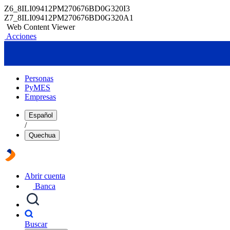
Z6_8ILI09412PM270676BD0G320I3
Z7_8ILI09412PM270676BD0G320A1
Web Content Viewer
Acciones
Personas
PyMES
Empresas
Español
/
Quechua
Abrir cuenta
Banca
Buscar