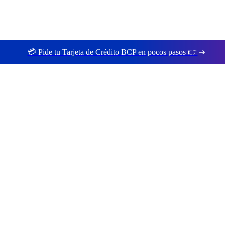
💳 Pide tu Tarjeta de Crédito BCP en pocos pasos 👉