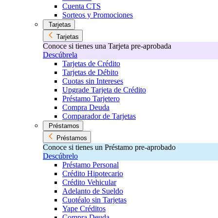
Cuenta CTS
Sorteos y Promociones
Tarjetas
Tarjetas
Conoce si tienes una Tarjeta pre-aprobada
Descúbrela
Tarjetas de Crédito
Tarjetas de Débito
Cuotas sin Intereses
Upgrade Tarjeta de Crédito
Préstamo Tarjetero
Compra Deuda
Comparador de Tarjetas
Préstamos
Préstamos
Conoce si tienes un Préstamo pre-aprobado
Descúbrelo
Préstamo Personal
Crédito Hipotecario
Crédito Vehicular
Adelanto de Sueldo
Cuotéalo sin Tarjetas
Yape Créditos
Compra Deuda