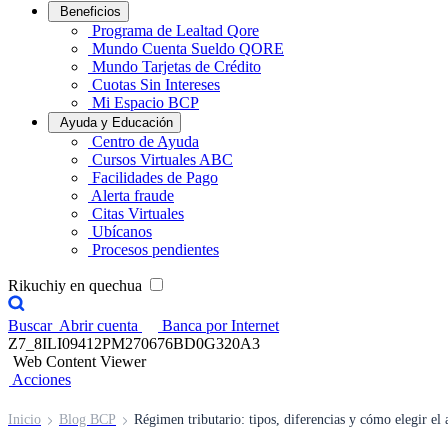
Beneficios
Programa de Lealtad Qore
Mundo Cuenta Sueldo QORE
Mundo Tarjetas de Crédito
Cuotas Sin Intereses
Mi Espacio BCP
Ayuda y Educación
Centro de Ayuda
Cursos Virtuales ABC
Facilidades de Pago
Alerta fraude
Citas Virtuales
Ubícanos
Procesos pendientes
Rikuchiy en quechua
Buscar
Abrir cuenta
Banca por Internet
Z7_8ILI09412PM270676BD0G320A3
Web Content Viewer
Acciones
Inicio
Blog BCP
Régimen tributario: tipos, diferencias y cómo elegir el