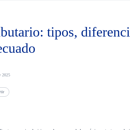
butario: tipos, diferen
decuado
v 2025
tir