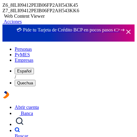
Z6_8ILI09412PEIB06FP2AH543K45
Z7_8ILI09412PEIB06FP2AH543KK6
Web Content Viewer
Acciones
💳 Pide tu Tarjeta de Crédito BCP en pocos pasos 👉
Personas
PyMES
Empresas
Español
/
Quechua
Abrir cuenta
Banca
Buscar