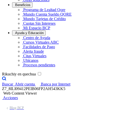
Beneficios
Programa de Lealtad Qore
Mundo Cuenta Sueldo QORE
Mundo Tarjetas de Crédito
Cuotas Sin Intereses
Mi Espacio BCP
Ayuda y Educación
Centro de Ayuda
Cursos Virtuales ABC
Facilidades de Pago
Alerta fraude
Citas Virtuales
Ubícanos
Procesos pendientes
Rikuchiy en quechua
Buscar
Abrir cuenta
Banca por Internet
Z7_8ILI09412PEIB06FP2AH543KK5
Web Content Viewer
Acciones
Blog BCP