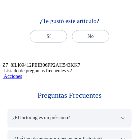
¿Te gustó este artículo?
Sí
No
Z7_8ILI09412PEIB06FP2AH543KK7
Listado de preguntas frecuentes v2
Acciones
Preguntas Frecuentes
¿El factoring es un préstamo?
No exactamente. Aunque ambas opciones te ayudan a
¿Qué tipo de empresas pueden usar factoring?