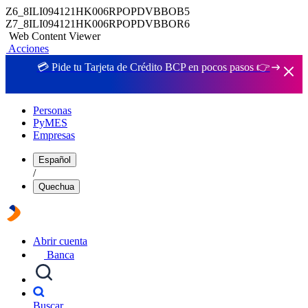
Z6_8ILI094121HK006RPOPDVBBOB5
Z7_8ILI094121HK006RPOPDVBBOR6
Web Content Viewer
Acciones
💳 Pide tu Tarjeta de Crédito BCP en pocos pasos 👉
Personas
PyMES
Empresas
Español
/
Quechua
Abrir cuenta
Banca
Buscar