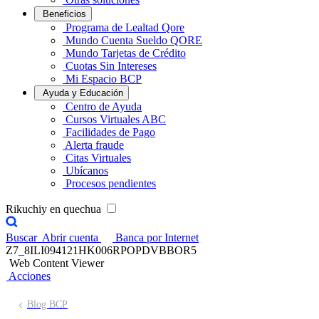
Beneficios
Programa de Lealtad Qore
Mundo Cuenta Sueldo QORE
Mundo Tarjetas de Crédito
Cuotas Sin Intereses
Mi Espacio BCP
Ayuda y Educación
Centro de Ayuda
Cursos Virtuales ABC
Facilidades de Pago
Alerta fraude
Citas Virtuales
Ubícanos
Procesos pendientes
Rikuchiy en quechua
Buscar
Abrir cuenta
Banca por Internet
Z7_8ILI094121HK006RPOPDVBBOR5
Web Content Viewer
Acciones
Blog BCP