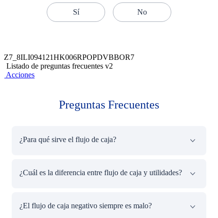
Sí
No
Z7_8ILI094121HK006RPOPDVBBOR7
Listado de preguntas frecuentes v2
Acciones
Preguntas Frecuentes
¿Para qué sirve el flujo de caja?
El flujo de caja sirve para conocer con precisión cuánto
¿Cuál es la diferencia entre flujo de caja y utilidades?
dinero entra y sale de un negocio durante un periodo
determinado, lo que permite tomar decisiones informadas
sobre pagos, inversiones y financiamiento. También
La diferencia clave es que el flujo de caja refleja el
¿El flujo de caja negativo siempre es malo?
ayuda a anticipar problemas de liquidez, cumplir con
movimiento real del dinero (lo que efectivamente se
obligaciones financieras y mejorar el perfil ante entidades