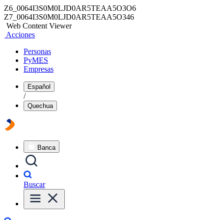
Z6_0064I3S0M0LJD0AR5TEAA5O3O6
Z7_0064I3S0M0LJD0AR5TEAA5O346
Web Content Viewer
Acciones
Personas
PyMES
Empresas
Español
/
Quechua
Banca
Buscar