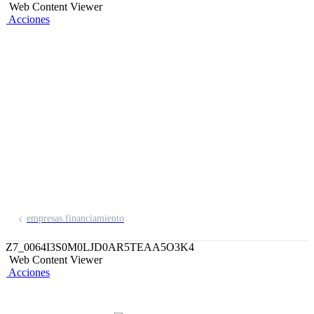
Web Content Viewer
Acciones
Otros Productos
Ponemos a tu disposición las mejores
alternativas de financiamiento en línea
para respaldar el éxito de tu empresa.
empresas.financiamiento
Z7_0064I3S0M0LJD0AR5TEAA5O3K4
Web Content Viewer
Acciones