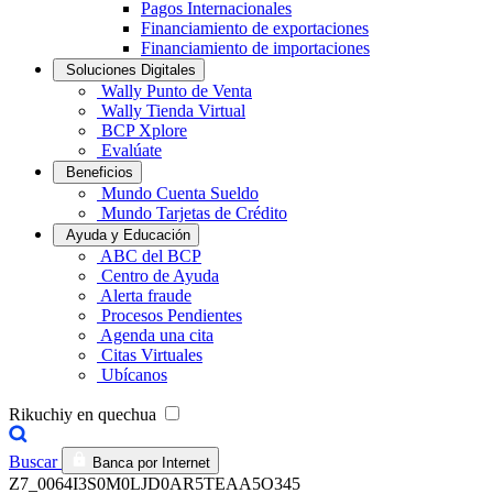
Pagos Internacionales
Financiamiento de exportaciones
Financiamiento de importaciones
Soluciones Digitales
Wally Punto de Venta
Wally Tienda Virtual
BCP Xplore
Evalúate
Beneficios
Mundo Cuenta Sueldo
Mundo Tarjetas de Crédito
Ayuda y Educación
ABC del BCP
Centro de Ayuda
Alerta fraude
Procesos Pendientes
Agenda una cita
Citas Virtuales
Ubícanos
Rikuchiy en quechua
Buscar
Banca por Internet
Z7_0064I3S0M0LJD0AR5TEAA5O345