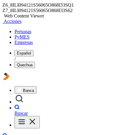
Z6_8ILI094121S56065O868I33SQ1
Z7_8ILI094121S56065O868I33S62
Web Content Viewer
Acciones
Personas
PyMES
Empresas
Español
/
Quechua
Banca
Buscar