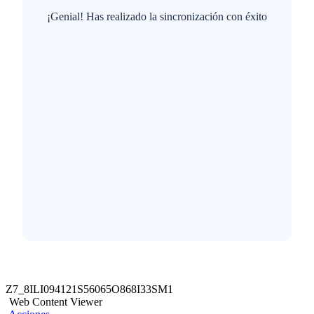
¡Genial! Has realizado la sincronización con éxito
Z7_8ILI094121S56065O868I33SM1
Web Content Viewer