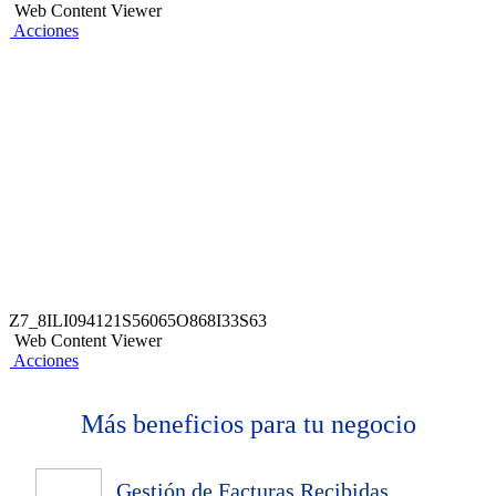
Web Content Viewer
Acciones
Evalúate y HUB de
facturas BCP
Sincroniza la información de tu
empresa para acceder a los beneficios
que tu negocio necesita.
Inicia aquí*
Z7_8ILI094121S56065O868I33S63
Web Content Viewer
Acciones
Más beneficios para tu negocio
Gestión de Facturas Recibidas