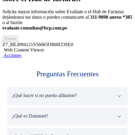
Solicita mayor información sobre Evalúate o el Hub de Facturas
dejándonos tus datos o puedes comunicarte al
311-9898 anexo *385
o al buzón
evaluate-consultas@bcp.com.pe
Enviar
Z7_8ILI094121S56065O868I33SE0
Web Content Viewer
Acciones
Preguntas Frecuentes
¿Qué hacer si no puedo afiliarme?
Puedes enviar un correo a
evaluate-
¿Qué es Datamart?
consultas@bcp.com.pe
, llamar al 311-9898 anexo *385 o
puedes escribirnos a los siguientes números:
+51 974 055 414
Es una empresa procesadora de datos que brinda el