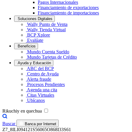
Pagos Internacionales
Financiamiento de exportaciones
Financiamiento de importaciones
Soluciones Digitales
Wally Punto de Venta
Wally Tienda Virtual
BCP Xplore
Evalúate
Beneficios
Mundo Cuenta Sueldo
Mundo Tarjetas de Crédito
Ayuda y Educación
ABC del BCP
Centro de Ayuda
Alerta fraude
Procesos Pendientes
Agenda una cita
Citas Virtuales
Ubícanos
Rikuchiy en quechua
Buscar
Banca por Internet
Z7_8ILI094121S56065O868I33S61