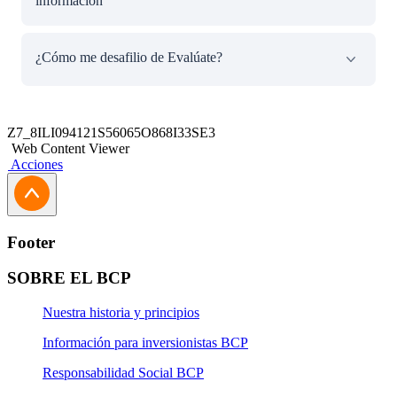
información
administradas por un Key Management System de AWS.
(Criptografía avanzada)
Traspaso de la información es rápido y fácil, sin papeleos
¿Cómo me desafilio de Evalúate?
ni iteraciones, accede a ofertas de acuerdo a tu capacidad
de pago.
Sólo debes enviar un correo al buzón
evaluate-
consultas@bcp.com.pe
solicitando dar de baja a tu
Z7_8ILI094121S56065O868I33SE3
afiliación, la cual se procesará en un plazo máximo de 24
Web Content Viewer
horas.
Acciones
Footer
SOBRE EL BCP
Nuestra historia y principios
Información para inversionistas BCP
Responsabilidad Social BCP