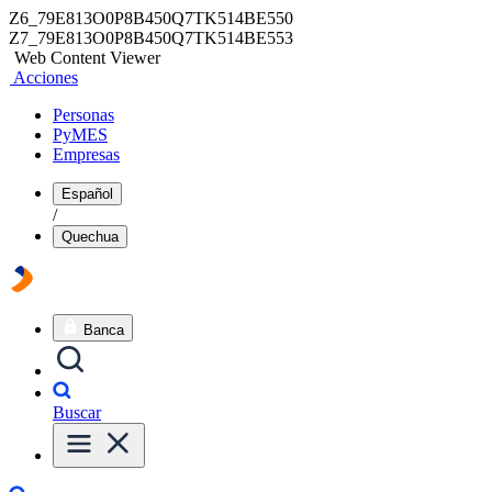
Z6_79E813O0P8B450Q7TK514BE550
Z7_79E813O0P8B450Q7TK514BE553
Web Content Viewer
Acciones
Personas
PyMES
Empresas
Español
/
Quechua
Banca
Buscar