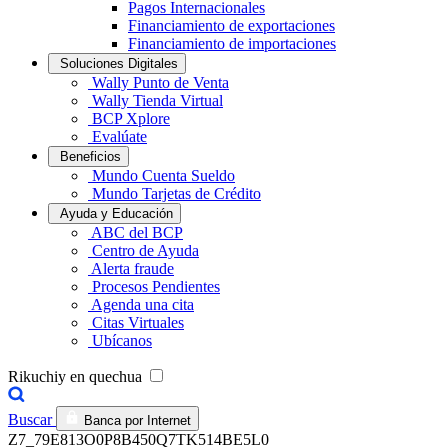
Pagos Internacionales
Financiamiento de exportaciones
Financiamiento de importaciones
Soluciones Digitales
Wally Punto de Venta
Wally Tienda Virtual
BCP Xplore
Evalúate
Beneficios
Mundo Cuenta Sueldo
Mundo Tarjetas de Crédito
Ayuda y Educación
ABC del BCP
Centro de Ayuda
Alerta fraude
Procesos Pendientes
Agenda una cita
Citas Virtuales
Ubícanos
Rikuchiy en quechua
Buscar
Banca por Internet
Z7_79E813O0P8B450Q7TK514BE5L0