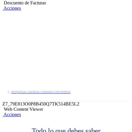
Descuento de Facturas
Acciones
Carta Orden
En el BCP nos preocupamos por tu
seguridad. Consulta con tu Ejecutivo de
Negocios por nuestros procesos para la
atención de Cartas Orden.
empresas.cuentas.cuentas-corrientes
Z7_79E813O0P8B450Q7TK514BE5L2
Web Content Viewer
Acciones
Todo lo que debes saber