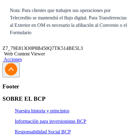
Nota: Para clientes que trabajen sus operaciones por
Telecredito se mantendrá el flujo digital. Para Transferencias
al Exterior en OM es necesario la afiliación al Convenio o el
Formulario
Contar con una cuenta corriente BCP​
Z7_79E813O0P8B450Q7TK514BE5L3
Firmar los documentos (convenio o formato)​
Web Content Viewer
Acciones
Contáctate con tu Ejecutivo de Negocios y/o con
nuestra línea UDAC para mayor información.
​Convenio para remisión de instrucciones a través de
Footer
correo electrónico​
SOBRE EL BCP
Convenio para la remisión de instrucciones por correo
electrónico.
Nuestra historia y principios
Información para inversionistas BCP
Anexo 1 (operaciones)​
Responsabilidad Social BCP
Anexo 2 (operaciones)​