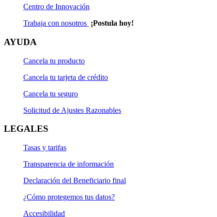
Centro de Innovación
Anexo 3 (operaciones)​
Trabaja con nosotros
¡Postula hoy!
Guía de llenado​ de Convenio
AYUDA
Guía de llenado​ de Anexo 2
Cancela tu producto
Formato de obtención de datos​
Cancela tu tarjeta de crédito
Cancela tu seguro
Descarga el formato haciendo clic aquí.
Solicitud de Ajustes Razonables
Anexo 1 (operaciones)​
LEGALES
Anexo 2 (operaciones)​
Tasas y tarifas
Anexo 3 (operaciones)​
Transparencia de información
Declaración del Beneficiario final
¿Cómo protegemos tus datos?
Accesibilidad