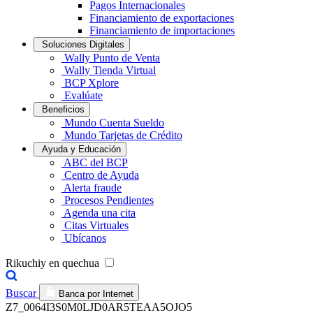
Pagos Internacionales
Financiamiento de exportaciones
Financiamiento de importaciones
Soluciones Digitales
Wally Punto de Venta
Wally Tienda Virtual
BCP Xplore
Evalúate
Beneficios
Mundo Cuenta Sueldo
Mundo Tarjetas de Crédito
Ayuda y Educación
ABC del BCP
Centro de Ayuda
Alerta fraude
Procesos Pendientes
Agenda una cita
Citas Virtuales
Ubícanos
Rikuchiy en quechua
Buscar
Banca por Internet
Z7_0064I3S0M0LJD0AR5TEAA5OJO5