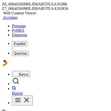
Z6_0064I3S0M0LJD0AR5TEAA5OJ86
Z7_0064I3S0M0LJD0AR5TEAA5OJO6
Web Content Viewer
Acciones
Personas
PyMES
Empresas
Español
/
Quechua
Banca
Buscar