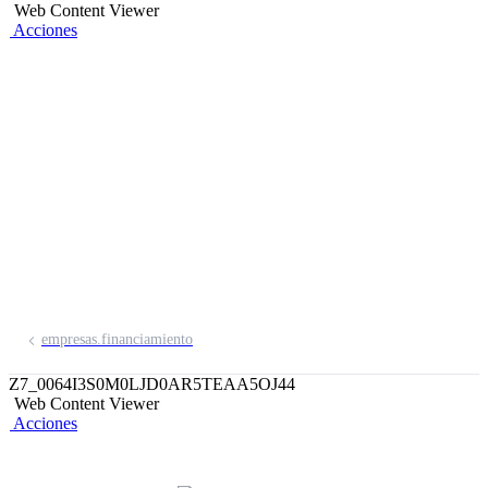
Web Content Viewer
Acciones
Financiamiento
Electrónico
Ponemos a tu disposición las mejores
alternativas de financiamiento en línea,
para respaldar el éxito de tu empresa.
empresas.financiamiento
Z7_0064I3S0M0LJD0AR5TEAA5OJ44
Web Content Viewer
Acciones