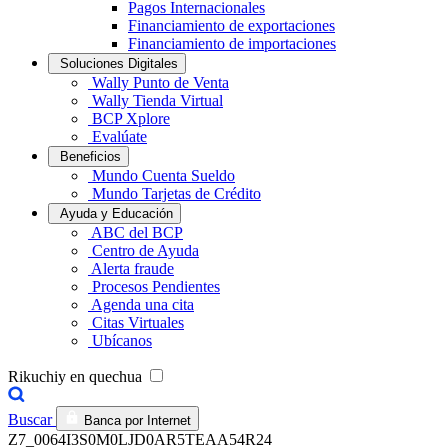
Pagos Internacionales
Financiamiento de exportaciones
Financiamiento de importaciones
Soluciones Digitales
Wally Punto de Venta
Wally Tienda Virtual
BCP Xplore
Evalúate
Beneficios
Mundo Cuenta Sueldo
Mundo Tarjetas de Crédito
Ayuda y Educación
ABC del BCP
Centro de Ayuda
Alerta fraude
Procesos Pendientes
Agenda una cita
Citas Virtuales
Ubícanos
Rikuchiy en quechua
Buscar
Banca por Internet
Z7_0064I3S0M0LJD0AR5TEAA54R24