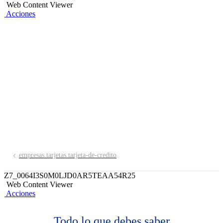
Web Content Viewer
Acciones
Tarjeta de Crédito
Compra de Pasajes
Evita sorpresas, controla tus gastos,
protege tu equipaje y cuenta con un
seguro de accidentes de viaje.
empresas.tarjetas.tarjeta-de-credito
Z7_0064I3S0M0LJD0AR5TEAA54R25
Web Content Viewer
Acciones
Todo lo que debes saber