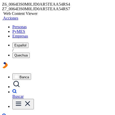
Z6_0064I3S0M0LJD0AR5TEAA54RS4
Z7_0064I3S0M0LJD0AR5TEAA54RS7
Web Content Viewer
Acciones
Personas
PyMES
Empresas
Español
/
Quechua
Banca
Buscar