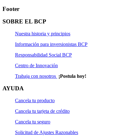
Contratos y Formularios
Footer
Contrato de Afiliación a Tarjetas de Crédito Visa para
SOBRE EL BCP
Empresas (sólo para personas jurídicas).
Nuestra historia y principios
Hoja Resumen de Tarjeta de Crédito Visa Empresarial Tasas
Información para inversionistas BCP
y Tarifas.
Responsabilidad Social BCP
Tarjeta de Crédito Visa para Empresas Solicitud de Afiliación (sól
Centro de Innovación
Trabaja con nosotros
¡Postula hoy!
AYUDA
Cancela tu producto
Cancela tu tarjeta de crédito
Cancela tu seguro
Solicitud de Ajustes Razonables