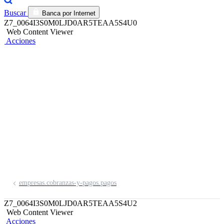
Buscar
Banca por Internet
Z7_0064I3S0M0LJD0AR5TEAA5S4U0
Web Content Viewer
Acciones
Cuenta Sueldo BCP
y CTS
Brinda los mejores beneficios a tus
colaboradores con
empresas.cobranzas-y-pagos.pagos
Z7_0064I3S0M0LJD0AR5TEAA5S4U2
Web Content Viewer
Acciones