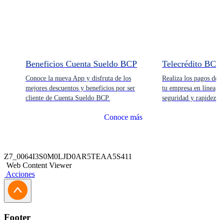
Tarifas.
Para abrir Cuenta Sueldo y CTS:
Tus colaboradores deben contar con un documento
vigente (DNI, Carnet de Extranjería o Pasaporte).
Beneficios Cuenta Sueldo BCP
Telecrédito BC
Conoce la nueva App y disfruta de los
Realiza los pagos de
Proceso de pago de sueldos a colaboradores:
mejores descuentos y beneficios por ser
tu empresa en línea
cliente de Cuenta Sueldo BCP.
seguridad y rapidez 
Tu Empresa debe tener una Cuenta Corriente o de
Ahorros vigente en BCP.
Conoce más
Aquí encontrarás toda la
documentación relacionada a:
Z7_0064I3S0M0LJD0AR5TEAA5S411
Web Content Viewer
Proceso de apertura de Cuenta Sueldo y CTS:
Acciones
Plantilla para aperturas masivas de Cuenta Sueldo y Cuentas CTS 
Proceso de pago de sueldos a colaboradores:
Footer