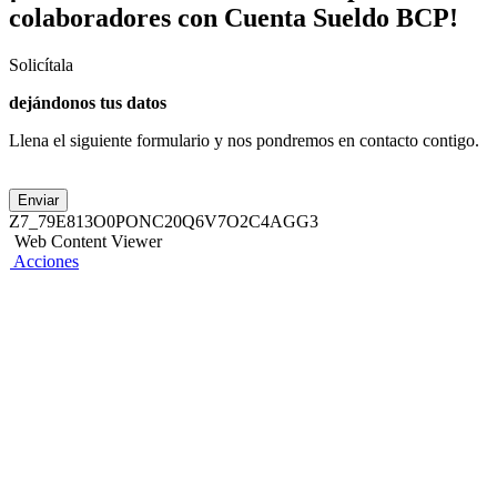
colaboradores con Cuenta Sueldo BCP!
Afíliate a Telecrédito a través de tu Asesor de
Servicios.
Solicítala
Ingresa a Telecrédito/Módulo de pagos masivos.
dejándonos tus datos
Ingresa la planilla de pagos. El sistema guarda
información histórica de las planillas.
Llena el siguiente formulario y nos pondremos en contacto contigo.
Ingresa tu firma electrónica y digita tu Nro Token.
¡Listo!
Enviar
Z7_79E813O0PONC20Q6V7O2C4AGG3
Web Content Viewer
Acciones
2. En Web Mi Negocio BCP
Ingresa a la zona segura de la Web Mi Negocio.
Selecciona la casilla de Pago de Planillas
Sigue el flujo
¡Listo!
Te ofrecemos 2 opciones:
1. Por internet, con Telecrédito Web y APP