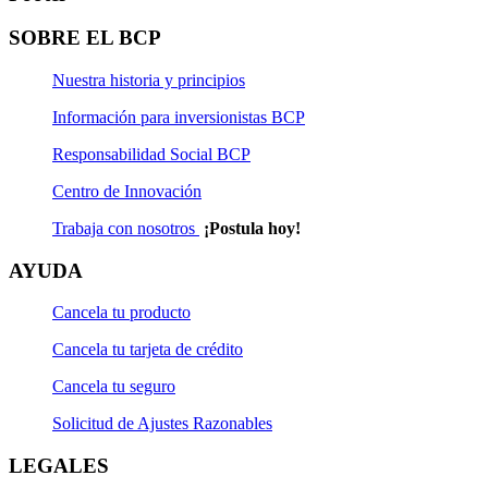
Plantilla para Depósitos Pago de Haberes
SOBRE EL BCP
Carta de instrucción de haberes
Nuestra historia y principios
Proceso de depósito y traslado de CTS:
Información para inversionistas BCP
Responsabilidad Social BCP
Guía pago de CTS en Telecrédito
Centro de Innovación
Manual de pago CTS en Agencia
Trabaja con nosotros
¡Postula hoy!
Manual aperturas masivas CTS
AYUDA
Plantilla para Depósitos CTS (Nueva versión)
Cancela tu producto
Solicitud de traslado CTS
Cancela tu tarjeta de crédito
Formato de declaración de monto intangible de CTS según
Cancela tu seguro
decreto de urgencia numero 001-2014
Solicitud de Ajustes Razonables
Preguntas Frecuentes
LEGALES