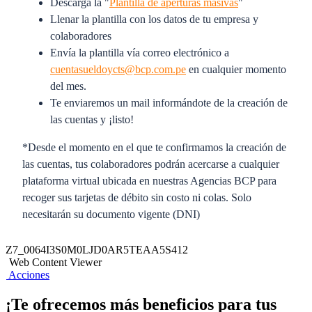
Descarga la "
Plantilla de aperturas masivas
"
Llenar la plantilla con los datos de tu empresa y
colaboradores
Envía la plantilla vía correo electrónico a
cuentasueldoycts@bcp.com.pe
en cualquier momento
del mes.
Te enviaremos un mail informándote de la creación de
las cuentas y ¡listo!
*Desde el momento en el que te confirmamos la creación de
las cuentas, tus colaboradores podrán acercarse a cualquier
plataforma virtual ubicada en nuestras Agencias BCP para
recoger sus tarjetas de débito sin costo ni colas. Solo
necesitarán su documento vigente (DNI)
¿Cómo le pago a mis colaboradores?
Z7_0064I3S0M0LJD0AR5TEAA5S412
Web Content Viewer
Acciones
Te ofrecemos 2 opciones:
¡Te ofrecemos más beneficios para tus
1. Por internet, con Telecrédito Web y APP