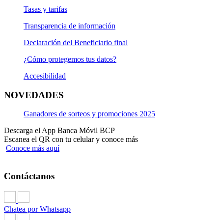
Características y condiciones de la Cuenta Sueldo y CTS:
Tasas y tarifas
Contrato de Condiciones Generales
Transparencia de información
Cartilla Informativa Cuenta Sueldo BCP
Declaración del Beneficiario final
¿Cómo protegemos tus datos?
Cartilla Informativa Cuenta CTS (última actualización 01/09/2025
Accesibilidad
NOVEDADES
Ganadores de sorteos y promociones 2025
Descarga el App Banca Móvil BCP
Escanea el QR con tu celular y conoce más
Conoce más aquí
Contáctanos
Chatea por Whatsapp