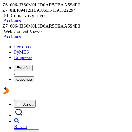
Z6_0064I3S0M0LJD0AR5TEAA5S4E0
Z7_8ILI09412HL9106DNK91F22294
61. Cobranzas y pagos
Acciones
Z7_0064I3S0M0LJD0AR5TEAA5S4E3
Web Content Viewer
Acciones
Personas
PyMES
Empresas
Español
/
Quechua
Banca
Buscar