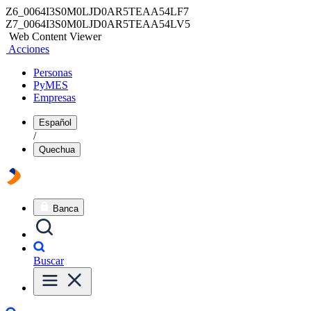
Z6_0064I3S0M0LJD0AR5TEAA54LF7
Z7_0064I3S0M0LJD0AR5TEAA54LV5
Web Content Viewer
Acciones
Personas
PyMES
Empresas
Español
/
Quechua
Banca
Buscar