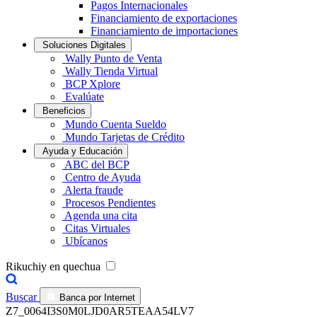
Pagos Internacionales
Financiamiento de exportaciones
Financiamiento de importaciones
Soluciones Digitales
Wally Punto de Venta
Wally Tienda Virtual
BCP Xplore
Evalúate
Beneficios
Mundo Cuenta Sueldo
Mundo Tarjetas de Crédito
Ayuda y Educación
ABC del BCP
Centro de Ayuda
Alerta fraude
Procesos Pendientes
Agenda una cita
Citas Virtuales
Ubícanos
Rikuchiy en quechua
Buscar
Banca por Internet
Z7_0064I3S0M0LJD0AR5TEAA54LV7