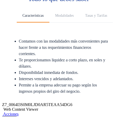
Características
Modalidades
Tasas y Tarifas
Contamos con las modalidades más convenientes para
hacer frente a tus requerimientos financieros
corrientes.
Te proporcionamos liquidez a corto plazo, en soles y
dólares.
Disponibilidad inmediata de fondos.
Intereses vencidos y adelantados.
Permite a la empresa adecuar su pago según los
ingresos propios del giro del negocio.
Aval : Compromiso del banco mediante una firma que
Z7_0064I3S0M0LJD0AR5TEAA54DG6
coloca al pie de un título valor, responsabilizándose
Web Content Viewer
Acciones
ante terceros en el caso de un eventual incumplimiento