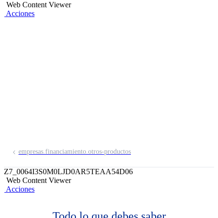
Web Content Viewer
Acciones
Capital de Trabajo
Te ofrecemos todas las facilidades para
hacer frente a los requerimientos
financieros de tu empresa.
empresas.financiamiento.otros-productos
Z7_0064I3S0M0LJD0AR5TEAA54D06
Web Content Viewer
Acciones
Todo lo que debes saber