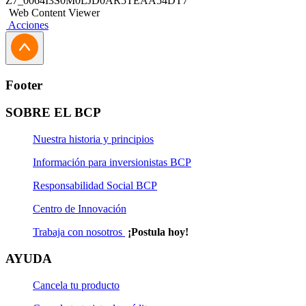
Z7_0064I3S0M0LJD0AR5TEAA54DT7
establecerá la línea de crédito a utilizar.
Web Content Viewer
Acciones
Deberá tener una Cuenta Corriente en el BCP.
Todas las letras entregadas están sujetas a una
calificación previa.
Footer
Contratos
SOBRE EL BCP
Contrato Marco de Afiliación al Servicio de Envío de Documento
Nuestra historia y principios
Planilla de Letras o Facturas
Información para inversionistas BCP
Formato Resumen de Constitución de Garantías
Responsabilidad Social BCP
Hoja Informativa de Letras y Facturas Negociables en
Centro de Innovación
Descuento (comisiones)
Trabaja con nosotros
¡Postula hoy!
Modelo de carta entrega de Tarjeta Saldomático/Vía BCP
AYUDA
Empresarial
Cancela tu producto