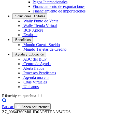
Pagos Internacionales
Financiamiento de exportaciones
Financiamiento de importaciones
Soluciones Digitales
Wally Punto de Venta
Wally Tienda Virtual
BCP Xplore
Evalúate
Beneficios
Mundo Cuenta Sueldo
Mundo Tarjetas de Crédito
Ayuda y Educación
ABC del BCP
Centro de Ayuda
Alerta fraude
Procesos Pendientes
Agenda una cita
Citas Virtuales
Ubícanos
Rikuchiy en quechua
Buscar
Banca por Internet
Z7_0064I3S0M0LJD0AR5TEAA54DD6