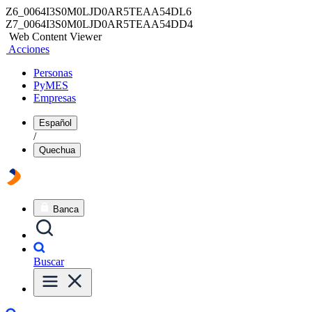
Z6_0064I3S0M0LJD0AR5TEAA54DL6
Z7_0064I3S0M0LJD0AR5TEAA54DD4
Web Content Viewer
Acciones
Personas
PyMES
Empresas
Español
/
Quechua
Banca
Buscar