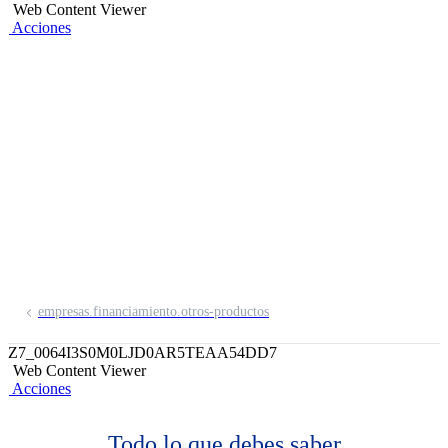
Web Content Viewer
Acciones
Letras en Cobranza
Garantía
Tu cartera de letras en cobranza sirve
como garantía comercial de una
operación financiera.
empresas.financiamiento.otros-productos
Z7_0064I3S0M0LJD0AR5TEAA54DD7
Web Content Viewer
Acciones
Todo lo que debes saber