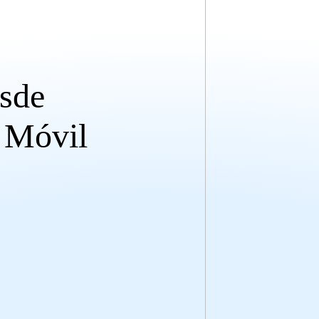
esde
 Móvil