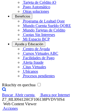
Tarjeta de Crédito iO
Pago Automático
Otras soluciones
Beneficios
Programa de Lealtad Qore
Mundo Cuenta Sueldo QORE
Mundo Tarjetas de Crédito
Cuotas Sin Intereses
Mi Espacio BCP
Ayuda y Educación
Centro de Ayuda
Cursos Virtuales ABC
Facilidades de Pago
Alerta fraude
Citas Virtuales
Ubícanos
Procesos pendientes
Rikuchiy en quechua
Buscar
Abrir cuenta
Banca por Internet
Z7_8ILI09412HCF106138PVDV9JS4
Web Content Viewer
Acciones