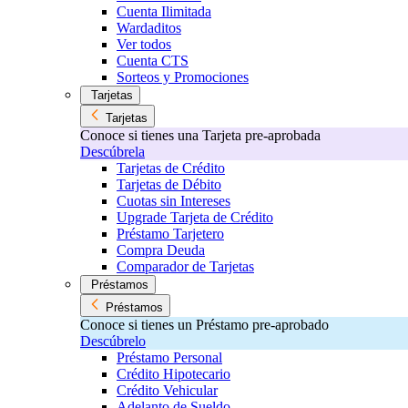
Cuenta Ilimitada
Wardaditos
Ver todos
Cuenta CTS
Sorteos y Promociones
Tarjetas
Tarjetas
Conoce si tienes una Tarjeta pre-aprobada
Descúbrela
Tarjetas de Crédito
Tarjetas de Débito
Cuotas sin Intereses
Upgrade Tarjeta de Crédito
Préstamo Tarjetero
Compra Deuda
Comparador de Tarjetas
Préstamos
Préstamos
Conoce si tienes un Préstamo pre-aprobado
Descúbrelo
Préstamo Personal
Crédito Hipotecario
Crédito Vehicular
Adelanto de Sueldo