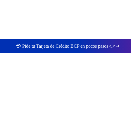
💳 Pide tu Tarjeta de Crédito BCP en pocos pasos 👉