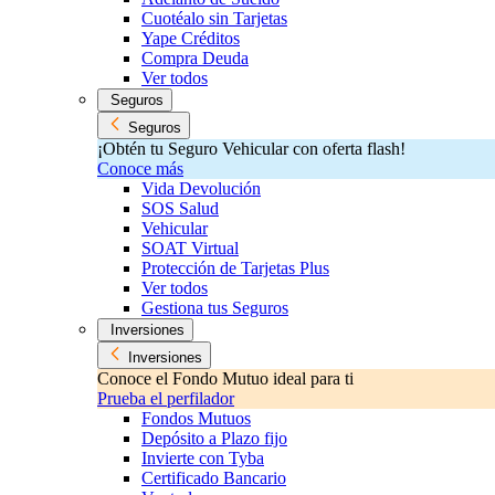
Cuotéalo sin Tarjetas
Yape Créditos
Compra Deuda
Ver todos
Seguros
Seguros
¡Obtén tu Seguro Vehicular con oferta flash!
Conoce más
Vida Devolución
SOS Salud
Vehicular
SOAT Virtual
Protección de Tarjetas Plus
Ver todos
Gestiona tus Seguros
Inversiones
Inversiones
Conoce el Fondo Mutuo ideal para ti
Prueba el perfilador
Fondos Mutuos
Depósito a Plazo fijo
Invierte con Tyba
Certificado Bancario