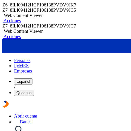
Z6_8ILI09412HCF106138PVDV9JK7
Z7_8ILI09412HCF106138PVDV9JC5
Web Content Viewer
Acciones
Z7_8ILI09412HCF106138PVDV9JC7
Web Content Viewer
Acciones
Personas
PyMES
Empresas
Español
/
Quechua
Abrir cuenta
Banca