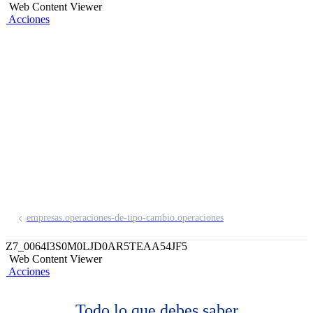
Web Content Viewer
Acciones
Tipo de Cambio
Spot
Es el tipo de cambio de moneda que te
ofrecemos, siempre con la mayor
seguridad y gran rapidez en cada
transacción.
empresas.operaciones-de-tipo-cambio.operaciones
Z7_0064I3S0M0LJD0AR5TEAA54JF5
Web Content Viewer
Acciones
Todo lo que debes saber