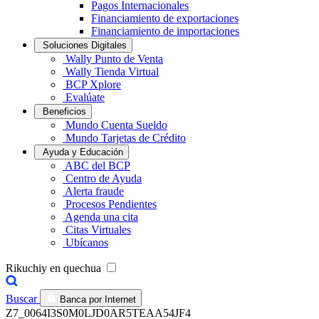
Pagos Internacionales
Financiamiento de exportaciones
Financiamiento de importaciones
Soluciones Digitales
Wally Punto de Venta
Wally Tienda Virtual
BCP Xplore
Evalúate
Beneficios
Mundo Cuenta Sueldo
Mundo Tarjetas de Crédito
Ayuda y Educación
ABC del BCP
Centro de Ayuda
Alerta fraude
Procesos Pendientes
Agenda una cita
Citas Virtuales
Ubícanos
Rikuchiy en quechua
Buscar
Banca por Internet
Z7_0064I3S0M0LJD0AR5TEAA54JF4