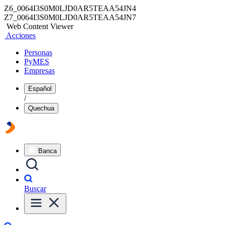
Z6_0064I3S0M0LJD0AR5TEAA54JN4
Z7_0064I3S0M0LJD0AR5TEAA54JN7
Web Content Viewer
Acciones
Personas
PyMES
Empresas
Español
/
Quechua
Banca
Buscar