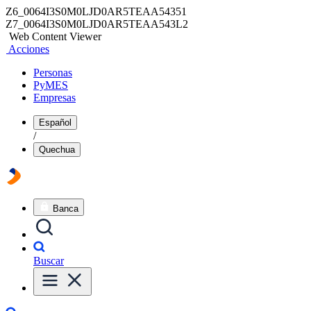
Z6_0064I3S0M0LJD0AR5TEAA54351
Z7_0064I3S0M0LJD0AR5TEAA543L2
Web Content Viewer
Acciones
Personas
PyMES
Empresas
Español
/
Quechua
Banca
Buscar