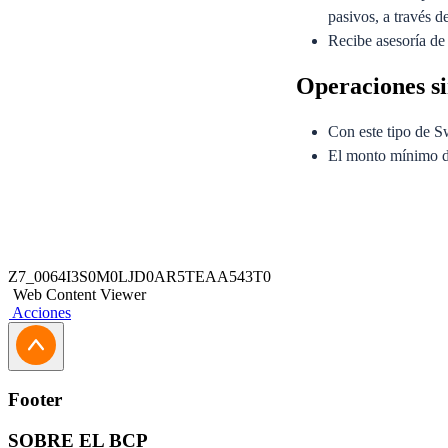
pasivos, a través d
Recibe asesoría de
Operaciones si
Con este tipo de S
El monto mínimo d
Generales
Z7_0064I3S0M0LJD0AR5TEAA543T0
Un Contrato Marco 
Web Content Viewer
Una Línea de Créd
Acciones
Un Contrato Especí
Footer
SOBRE EL BCP