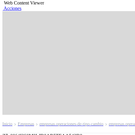
Web Content Viewer
Acciones
Swap de monedas
Intercambia montos en moneda extranjera a una serie
soles, o viceversa, a fechas futuras.
Inicio
Empresas
empresas.operaciones-de-tipo-cambio
empresas.opera