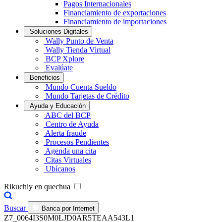
Pagos Internacionales
Financiamiento de exportaciones
Financiamiento de importaciones
Soluciones Digitales
Wally Punto de Venta
Wally Tienda Virtual
BCP Xplore
Evalúate
Beneficios
Mundo Cuenta Sueldo
Mundo Tarjetas de Crédito
Ayuda y Educación
ABC del BCP
Centro de Ayuda
Alerta fraude
Procesos Pendientes
Agenda una cita
Citas Virtuales
Ubícanos
Rikuchiy en quechua
Buscar
Banca por Internet
Z7_0064I3S0M0LJD0AR5TEAA543L1