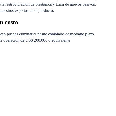
e la restructuración de préstamos y toma de nuevos pasivos.
 nuestros expertos en el producto.
n costo
wap puedes eliminar el riesgo cambiario de mediano plazo.
e operación de US$ 200,000 o equivalente
y los poderes específicos.
ito aprobada que deberás coordinar con tu Funcionario de Negocios
fico, luego de pactada la operación.