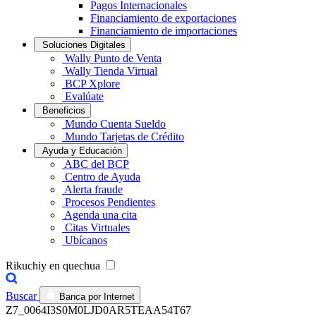
Pagos Internacionales
Financiamiento de exportaciones
Financiamiento de importaciones
Soluciones Digitales
Wally Punto de Venta
Wally Tienda Virtual
BCP Xplore
Evalúate
Beneficios
Mundo Cuenta Sueldo
Mundo Tarjetas de Crédito
Ayuda y Educación
ABC del BCP
Centro de Ayuda
Alerta fraude
Procesos Pendientes
Agenda una cita
Citas Virtuales
Ubícanos
Rikuchiy en quechua
Buscar
Banca por Internet
Z7_0064I3S0M0LJD0AR5TEAA54T67