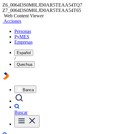
Z6_0064I3S0M0LJD0AR5TEAA54TQ7
Z7_0064I3S0M0LJD0AR5TEAA54T65
Web Content Viewer
Acciones
Personas
PyMES
Empresas
Español
/
Quechua
Banca
Buscar