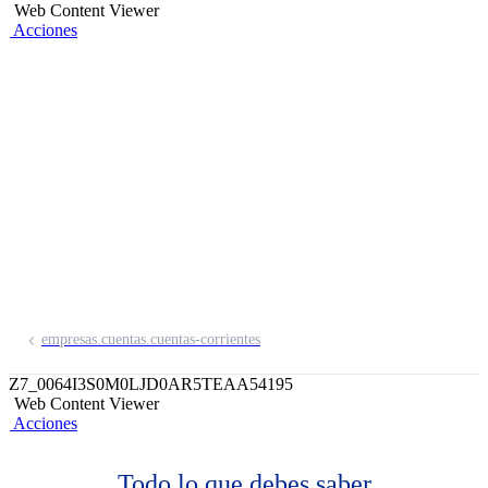
Web Content Viewer
Acciones
Cuenta en Euros
Expande el horizonte de tu empresa,
asegura tus fondos y manéjalos como
quieras.
empresas.cuentas.cuentas-corrientes
Z7_0064I3S0M0LJD0AR5TEAA54195
Web Content Viewer
Acciones
Todo lo que debes saber