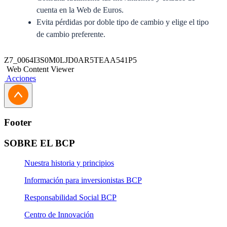
cuenta en la Web de Euros.
Evita pérdidas por doble tipo de cambio y elige el tipo
de cambio preferente.
Requisitos
Z7_0064I3S0M0LJD0AR5TEAA541P5
Web Content Viewer
Acciones
Este producto no presenta requisitos específicos.
Cartillas informativas y documentos
Footer
generales de referencia
SOBRE EL BCP
Desde el 01 de enero del 2019 para abrir una cuenta, los
Nuestra historia y principios
clientes deben completar la Declaración Jurada de
Información para inversionistas BCP
Residencia Fiscal:
Responsabilidad Social BCP
Declaración Jurada para Entidades
Centro de Innovación
Declaración Jurada para Personas