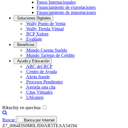
Pagos Internacionales
Financiamiento de exportaciones
Financiamiento de importaciones
Soluciones Digitales
Wally Punto de Venta
Wally Tienda Virtual
BCP Xplore
Evalúate
Beneficios
Mundo Cuenta Sueldo
Mundo Tarjetas de Crédito
Ayuda y Educación
ABC del BCP
Centro de Ayuda
Alerta fraude
Procesos Pendientes
Agenda una cita
Citas Virtuales
Ubícanos
Rikuchiy en quechua
Buscar
Banca por Internet
Z7_0064I3S0M0LJD0AR5TEAA54194