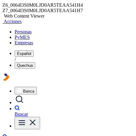
Z6_0064I3S0M0LJD0AR5TEAA541H4
Z7_0064I3S0M0LJD0AR5TEAA541H7
Web Content Viewer
Acciones
Personas
PyMES
Empresas
Español
/
Quechua
Banca
Buscar