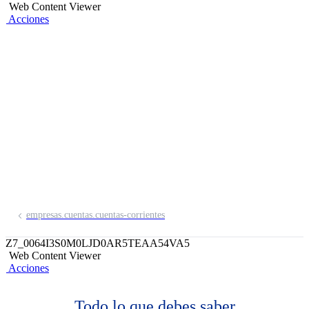
Web Content Viewer
Acciones
Cheques con Tope
El mejor apoyo para que controles tus
flujos de dinero.
empresas.cuentas.cuentas-corrientes
Z7_0064I3S0M0LJD0AR5TEAA54VA5
Web Content Viewer
Acciones
Todo lo que debes saber