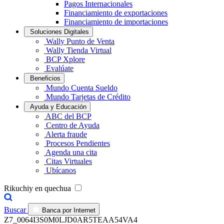
Pagos Internacionales
Financiamiento de exportaciones
Financiamiento de importaciones
Soluciones Digitales
Wally Punto de Venta
Wally Tienda Virtual
BCP Xplore
Evalúate
Beneficios
Mundo Cuenta Sueldo
Mundo Tarjetas de Crédito
Ayuda y Educación
ABC del BCP
Centro de Ayuda
Alerta fraude
Procesos Pendientes
Agenda una cita
Citas Virtuales
Ubícanos
Rikuchiy en quechua
Buscar
Banca por Internet
Z7_0064I3S0M0LJD0AR5TEAA54VA4