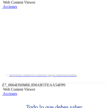
Web Content Viewer
Acciones
Giros al Exterior
Amplia cobertura internacional, en
ciudades y monedas de todo el mundo.
empresas.comercio-exterior.pagos-internacionales
Z7_0064I3S0M0LJD0AR5TEAA54FP0
Web Content Viewer
Acciones
Todo lo que debes saber