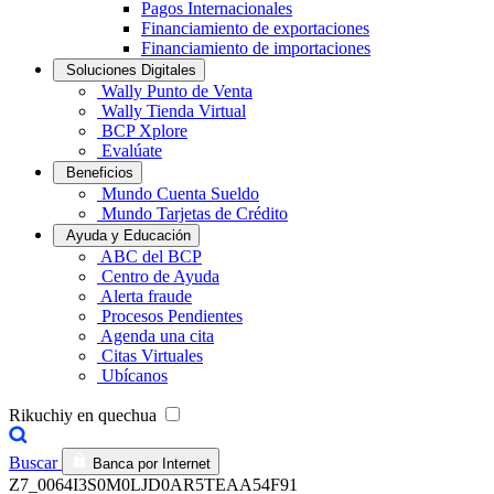
Pagos Internacionales
Financiamiento de exportaciones
Financiamiento de importaciones
Soluciones Digitales
Wally Punto de Venta
Wally Tienda Virtual
BCP Xplore
Evalúate
Beneficios
Mundo Cuenta Sueldo
Mundo Tarjetas de Crédito
Ayuda y Educación
ABC del BCP
Centro de Ayuda
Alerta fraude
Procesos Pendientes
Agenda una cita
Citas Virtuales
Ubícanos
Rikuchiy en quechua
Buscar
Banca por Internet
Z7_0064I3S0M0LJD0AR5TEAA54F91