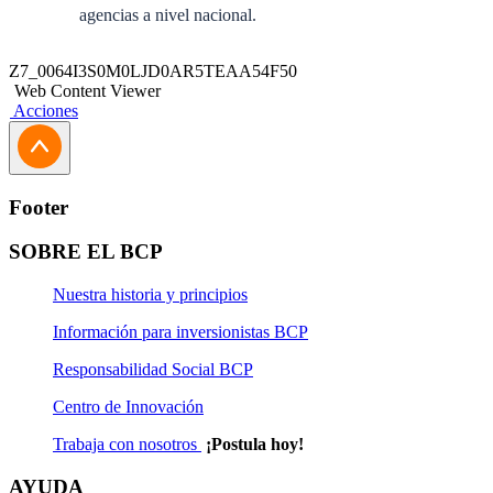
agencias a nivel nacional.
Este producto no presenta requisitos específicos.
Z7_0064I3S0M0LJD0AR5TEAA54F50
Web Content Viewer
Acciones
Footer
SOBRE EL BCP
Nuestra historia y principios
Información para inversionistas BCP
Responsabilidad Social BCP
Centro de Innovación
Trabaja con nosotros
¡Postula hoy!
AYUDA