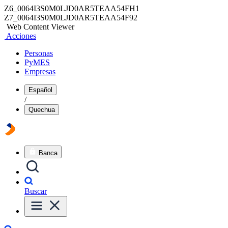
Z6_0064I3S0M0LJD0AR5TEAA54FH1
Z7_0064I3S0M0LJD0AR5TEAA54F92
Web Content Viewer
Acciones
Personas
PyMES
Empresas
Español
/
Quechua
Banca
Buscar