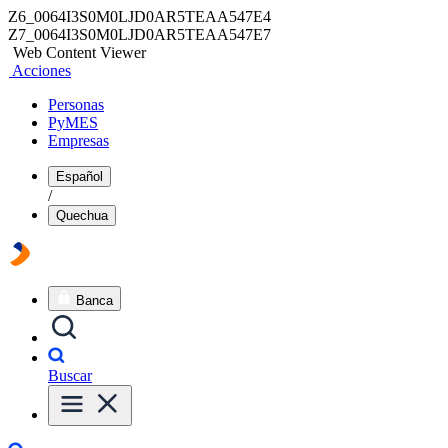
Z6_0064I3S0M0LJD0AR5TEAA547E4
Z7_0064I3S0M0LJD0AR5TEAA547E7
Web Content Viewer
Acciones
Personas
PyMES
Empresas
Español
/
Quechua
Banca
Buscar