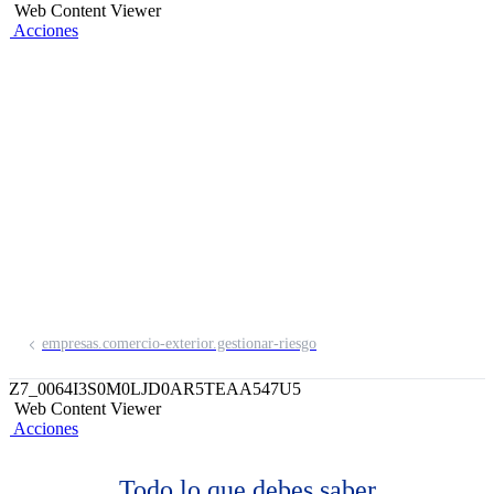
Web Content Viewer
Acciones
Garantía Bancaria
Respaldamos el cumplimiento de las
obligaciones contraídas por tu empresa.
empresas.comercio-exterior.gestionar-riesgo
Z7_0064I3S0M0LJD0AR5TEAA547U5
Web Content Viewer
Acciones
Todo lo que debes saber