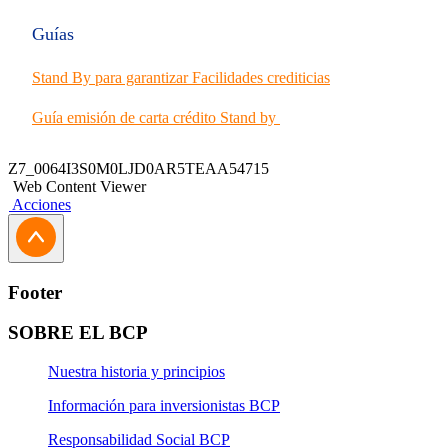
Guías
Stand By para garantizar Facilidades crediticias
Guía emisión de carta crédito Stand by
Este producto no presenta requisitos específicos.
Z7_0064I3S0M0LJD0AR5TEAA54715
Web Content Viewer
Acciones
Footer
SOBRE EL BCP
Nuestra historia y principios
Información para inversionistas BCP
Responsabilidad Social BCP