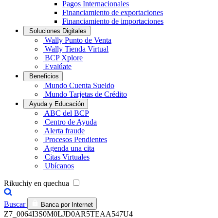
Pagos Internacionales
Financiamiento de exportaciones
Financiamiento de importaciones
Soluciones Digitales
Wally Punto de Venta
Wally Tienda Virtual
BCP Xplore
Evalúate
Beneficios
Mundo Cuenta Sueldo
Mundo Tarjetas de Crédito
Ayuda y Educación
ABC del BCP
Centro de Ayuda
Alerta fraude
Procesos Pendientes
Agenda una cita
Citas Virtuales
Ubícanos
Rikuchiy en quechua
Buscar
Banca por Internet
Z7_0064I3S0M0LJD0AR5TEAA547U4