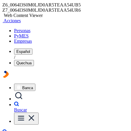
Z6_0064I3S0M0LJD0AR5TEAA54UB5
Z7_0064I3S0M0LJD0AR5TEAA54UR6
Web Content Viewer
Acciones
Personas
PyMES
Empresas
Español
/
Quechua
Banca
Buscar