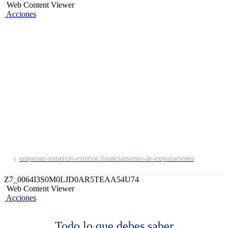
Web Content Viewer
Acciones
Factoring
Internacional
Te ayudamos a gestionar el cobro y
financiar exportaciones pagaderas a
plazo diferido.
empresas.comercio-exterior.financiamiento-de-exportaciones
Z7_0064I3S0M0LJD0AR5TEAA54U74
Web Content Viewer
Acciones
Todo lo que debes saber