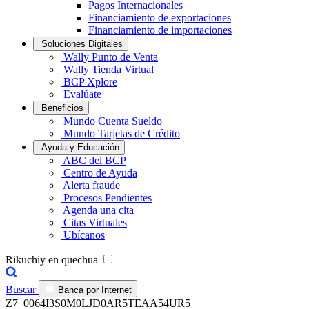
Pagos Internacionales
Financiamiento de exportaciones
Financiamiento de importaciones
Soluciones Digitales
Wally Punto de Venta
Wally Tienda Virtual
BCP Xplore
Evalúate
Beneficios
Mundo Cuenta Sueldo
Mundo Tarjetas de Crédito
Ayuda y Educación
ABC del BCP
Centro de Ayuda
Alerta fraude
Procesos Pendientes
Agenda una cita
Citas Virtuales
Ubícanos
Rikuchiy en quechua
Buscar
Banca por Internet
Z7_0064I3S0M0LJD0AR5TEAA54UR5