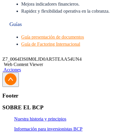
Mejora indicadores financieros.
Rapidez y flexibilidad operativa en la cobranza.
Guías
Guía presentación de documentos
Guía de Factoring Internacional
Este financiamiento se otorga previa evaluación a tu
Z7_0064I3S0M0LJD0AR5TEAA54UN4
comprador del exterior.
Web Content Viewer
Acciones
Footer
SOBRE EL BCP
Nuestra historia y principios
Información para inversionistas BCP