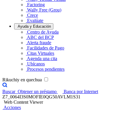
Factoring
Wally Free (Grou)
Crece
Evalúate
Ayuda y Educación
Centro de Ayuda
ABC del BCP
Alerta fraude
Facilidades de Pago
Citas Virtuales
Agenda una cita
Ubícanos
Procesos pendientes
Rikuchiy en quechua
Buscar
Obtener un préstamo
Banca por Internet
Z7_0064I3S0MOFIE0QG50AVLM1S31
Web Content Viewer
Acciones
Telecrédito
Realiza transacciones y consulta