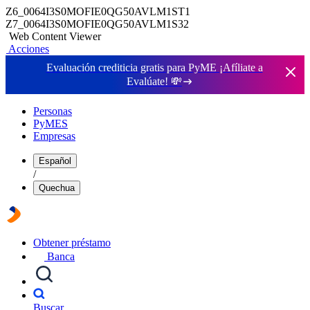
Z6_0064I3S0MOFIE0QG50AVLM1ST1
Z7_0064I3S0MOFIE0QG50AVLM1S32
Web Content Viewer
Acciones
Evaluación crediticia gratis para PyME ¡Afíliate a
Evalúate!
💸
Personas
PyMES
Empresas
Español
/
Quechua
Obtener préstamo
Banca
Buscar