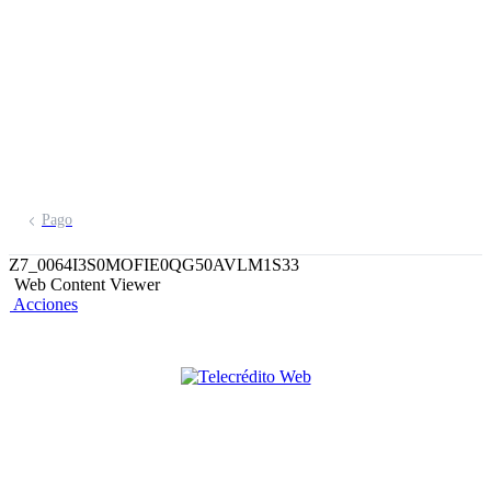
información detallada de las
operaciones de tu empresa vía internet o
desde tu celular
Pago
Z7_0064I3S0MOFIE0QG50AVLM1S33
Web Content Viewer
Acciones